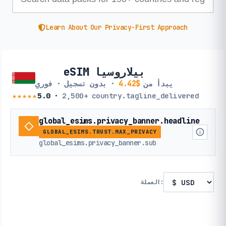
Learn About Our Privacy-First Approach
eSIM بيلاروسيا
يبدأ من
$4.42
· بدون تسجيل · فوري
★★★★★
5.0
·
2,500+
country.tagline_delivered
global_esims.privacy_banner.headline
GLOBAL_ESIMS.TRUST.MAX_PRIVACY
global_esims.privacy_banner.sub
العملة: