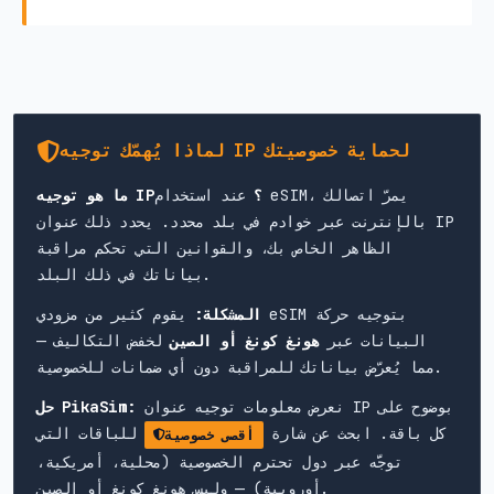
لماذا يُهمّك توجيه IP لحماية خصوصيتك
ما هو توجيه IP؟
عند استخدام eSIM، يمرّ اتصالك
بالإنترنت عبر خوادم في بلد محدد. يحدد ذلك عنوان IP
الظاهر الخاص بك، والقوانين التي تحكم مراقبة
بياناتك في ذلك البلد.
المشكلة:
يقوم كثير من مزودي eSIM بتوجيه حركة
البيانات عبر
هونغ كونغ أو الصين
لخفض التكاليف —
مما يُعرّض بياناتك للمراقبة دون أي ضمانات للخصوصية.
نعرض معلومات توجيه عنوان IP بوضوح على
حل PikaSim:
كل باقة. ابحث عن شارة
للباقات التي
أقصى خصوصية
توجَّه عبر دول تحترم الخصوصية (محلية، أمريكية،
أوروبية) — وليس هونغ كونغ أو الصين.