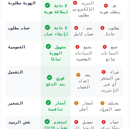
البريد
الهوية مطلوبة
قد
لا حاجة
الإلكتروني
يتطلب هوية
لبطاقة هوية
مطلوب
مطلوب
نعم -
لا حاجة
حساب مطلوب
عادةً
حساب كامل
لإنشاء حساب
جمع
يجمع
مجهول
الخصوصية
البيانات
البيانات
الهوية
شائع
الشخصية
تمامًا
شراء
التفعيل
بعد
من المتجر
فوري
إعداد
أو عبر
بعد الدفع
الحساب
الإنترنت
يختلف
أسعار
أسعار
التسعير
حسب المزوّد
أعلى
تنافسية
حساب
تسجيل
استخدم
شحن الرصيد
مشغّل شبكة
الدخول إلى
ICCID فقط —