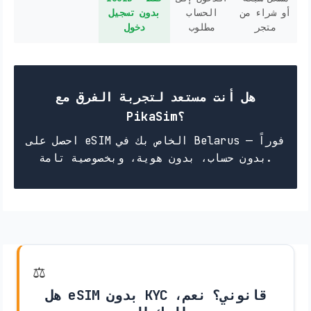
أو شراء من
الحساب
بدون تسجيل
متجر
مطلوب
دخول
هل أنت مستعد لتجربة الفرق مع
PikaSim؟
احصل على eSIM الخاص بك في Belarus فوراً —
بدون حساب، بدون هوية، وبخصوصية تامة.
⚖️
هل eSIM بدون KYC قانوني؟ نعم،