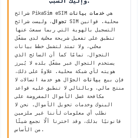
وإليك السبب.
شرائح PikaSim eSIM هي
خدمات بيانات
تجوال
، وليست شرائح SIM محلية. قوانين
التسجيل بالهوية التي ربما سمعتَ عنها
تنطبق على تفعيل شريحة
محلية
لدى مشغّل
محلي
، ولا تمتد لتشمل خطط بيانات
التجوال، تمامًا كما أن السائح الذي
يستخدم التجوال عبر مشغّل بلده لا يُبرز
هويته لأي شبكة محلية. علاوةً على ذلك،
فإن بيع
بيانات
الجوّال هو خدمة اتصالات لا
منتج مالي، وبالتالي لا تنطبق عليه قواعد
مكافحة غسل الأموال المفروضة على
البنوك وخدمات تحويل الأموال. نحن لا
نطلب أي معلومات لأننا غير ملزمين
قانونيًا بذلك، وقد اخترنا ألّا نجمع شيئًا
من الأساس.