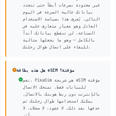
غير محدودة بسرعات أبطأ حتى تتجدد
بياناتك عالية السرعة في اليوم
التالي. يُعرف هذا بسياسة الاستخدام
العادل وهو معيار متعارف عليه في
الصناعة. لن تنقطع بياناتك أبداً
بالكامل — وهو ما يجعلها مثالية
للبقاء على اتصال طوال رحلتك.
هل هذه بطاقة eSIM مؤقتة؟
نعم. PikaSim هي شريحة eSIM مؤقتة
للبيانات فقط. تمنحك الاتصال
بالإنترنت دون ربط هويتك بالاتصال.
يمكنك استخدامها طوال رحلتك ثم
حذفها بعد ذلك. لا عقود، لا سجلات، لا
أثر.