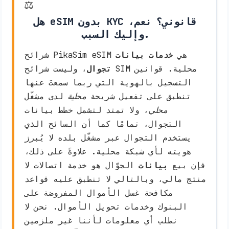
⚖️
هل eSIM بدون KYC قانوني؟ نعم،
وإليك السبب.
شرائح PikaSim eSIM هي
خدمات بيانات
تجوال
، وليست شرائح SIM محلية. قوانين
التسجيل بالهوية التي ربما سمعتَ عنها
تنطبق على تفعيل شريحة
محلية
لدى مشغّل
محلي
، ولا تمتد لتشمل خطط بيانات
التجوال، تمامًا كما أن السائح الذي
يستخدم التجوال عبر مشغّل بلده لا يُبرز
هويته لأي شبكة محلية. علاوةً على ذلك،
فإن بيع
بيانات
الجوّال هو خدمة اتصالات لا
منتج مالي، وبالتالي لا تنطبق عليه قواعد
مكافحة غسل الأموال المفروضة على
البنوك وخدمات تحويل الأموال. نحن لا
نطلب أي معلومات لأننا غير ملزمين