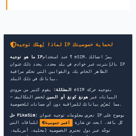
لماذا يُهمّك توجيه IP لحماية خصوصيتك
ما هو توجيه IP؟
عند استخدام eSIM، يمرّ اتصالك
بالإنترنت عبر خوادم في بلد محدد. يحدد ذلك عنوان IP
الظاهر الخاص بك، والقوانين التي تحكم مراقبة
بياناتك في ذلك البلد.
المشكلة:
يقوم كثير من مزودي eSIM بتوجيه حركة
البيانات عبر
هونغ كونغ أو الصين
لخفض التكاليف —
مما يُعرّض بياناتك للمراقبة دون أي ضمانات للخصوصية.
نعرض معلومات توجيه عنوان IP بوضوح على
حل PikaSim:
كل باقة. ابحث عن شارة
للباقات التي
أقصى خصوصية
توجَّه عبر دول تحترم الخصوصية (محلية، أمريكية،