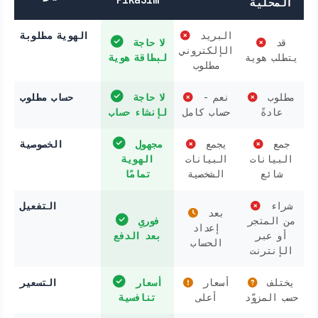
المحلية
البريد
الهوية مطلوبة
قد
لا حاجة
الإلكتروني
يتطلب هوية
لبطاقة هوية
مطلوب
مطلوب
نعم -
لا حاجة
حساب مطلوب
عادةً
حساب كامل
لإنشاء حساب
جمع
يجمع
مجهول
الخصوصية
البيانات
البيانات
الهوية
شائع
الشخصية
تمامًا
شراء
التفعيل
بعد
من المتجر
فوري
إعداد
أو عبر
بعد الدفع
الحساب
الإنترنت
يختلف
أسعار
أسعار
التسعير
حسب المزوّد
أعلى
تنافسية