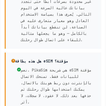
غير محدودة بسرعات أبطأ حتى تتجدد
بياناتك عالية السرعة في اليوم
التالي. يُعرف هذا بسياسة الاستخدام
العادل وهو معيار متعارف عليه في
الصناعة. لن تنقطع بياناتك أبداً
بالكامل — وهو ما يجعلها مثالية
للبقاء على اتصال طوال رحلتك.
هل هذه بطاقة eSIM مؤقتة؟
نعم. PikaSim هي شريحة eSIM مؤقتة
للبيانات فقط. تمنحك الاتصال
بالإنترنت دون ربط هويتك بالاتصال.
يمكنك استخدامها طوال رحلتك ثم
حذفها بعد ذلك. لا عقود، لا سجلات، لا
أثر.