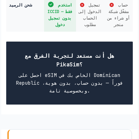
حساب
تسجيل
استخدم
شحن الرصيد
مشغّل شبكة
الدخول إلى
ICCID فقط —
أو شراء من
الحساب
بدون تسجيل
متجر
مطلوب
دخول
هل أنت مستعد لتجربة الفرق مع
PikaSim؟
احصل على eSIM الخاص بك في Dominican
Republic فوراً — بدون حساب، بدون هوية،
وبخصوصية تامة.