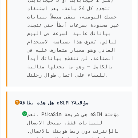
(مثل 1 جيجابايت أو 3 جيجابايت)
تتجدد كل 24 ساعة. بعد استنفاد
حصتك اليومية، تبقى متصلاً ببيانات
غير محدودة بسرعات أبطأ حتى تتجدد
بياناتك عالية السرعة في اليوم
التالي. يُعرف هذا بسياسة الاستخدام
العادل وهو معيار متعارف عليه في
الصناعة. لن تنقطع بياناتك أبداً
بالكامل — وهو ما يجعلها مثالية
للبقاء على اتصال طوال رحلتك.
هل هذه بطاقة eSIM مؤقتة؟
نعم. PikaSim هي شريحة eSIM مؤقتة
للبيانات فقط. تمنحك الاتصال
بالإنترنت دون ربط هويتك بالاتصال.