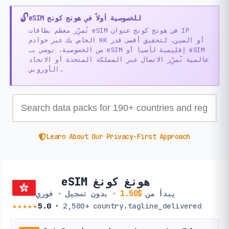
🔓
eSIM للخصوصية أولاً في هونج كونج
تُمرِّر معظم بطاقات eSIM في هونج كونج عنوان IP
الخاص بك عبر خوادم HK أو الصين. لتحقيق أقصى قدر
من الخصوصية، نوصي بـ eSIM إقليمية لآسيا أو eSIM
عالمية تُمرِّر الاتصال عبر المملكة المتحدة أو الاتحاد
الأوروبي.
Learn About Our Privacy-First Approach
eSIM هونغ كونغ
يبدأ من
$1.50
· بدون تسجيل · فوري
★★★★★
5.0
·
2,500+
country.tagline_delivered