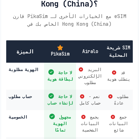
Kong (China)؟
قارن PikaSim مع الخيارات الأخرى لـ eSIM
الخاص بك في Hong Kong (China)
شريحة SIM
Airalo
الميزة
PikaSim
المحلية
البريد
الهوية مطلوبة
قد
لا حاجة
الإلكتروني
يتطلب هوية
لبطاقة هوية
مطلوب
مطلوب
نعم -
لا حاجة
حساب مطلوب
عادةً
حساب كامل
لإنشاء حساب
جمع
يجمع
مجهول
الخصوصية
البيانات
البيانات
الهوية
شائع
الشخصية
تمامًا