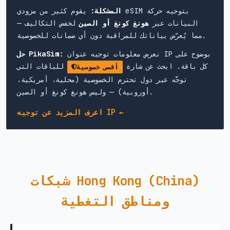
المشكلة:
يقوم كثير من مزودي eSIM بتوجيه حركة
البيانات عبر
هونغ كونغ أو الصين
لخفض التكاليف —
مما يُعرّض بياناتك للمراقبة دون أي ضمانات للخصوصية.
نعرض معلومات توجيه عنوان IP بوضوح على
حل PikaSim:
كل باقة. ابحث عن شارة
للباقات التي
أقصى خصوصية
توجَّه عبر دول تحترم الخصوصية (محلية، أمريكية،
أوروبية) — وليس هونغ كونغ أو الصين.
اعرف المزيد عن توجيه IP ←
شبكات Hong Kong (China)
ومناطق التغطية