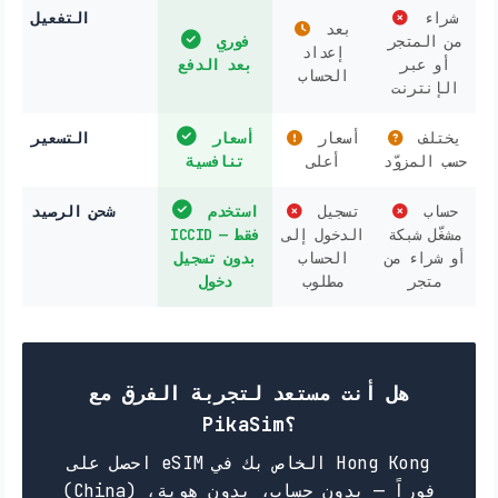
شراء
التفعيل
بعد
من المتجر
فوري
إعداد
أو عبر
بعد الدفع
الحساب
الإنترنت
يختلف
أسعار
أسعار
التسعير
حسب المزوّد
أعلى
تنافسية
حساب
تسجيل
استخدم
شحن الرصيد
مشغّل شبكة
الدخول إلى
ICCID فقط —
أو شراء من
الحساب
بدون تسجيل
متجر
مطلوب
دخول
هل أنت مستعد لتجربة الفرق مع
PikaSim؟
احصل على eSIM الخاص بك في Hong Kong
(China) فوراً — بدون حساب، بدون هوية،