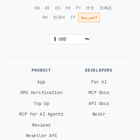
🌐
EN
DE
ES
FR
PT
中文
日本語
العربية
IT
한국어
RU
💰
PRODUCT
DEVELOPERS
App
For AI
SMS Verification
MCP Docs
Top Up
API Docs
MCP for AI Agents
Nostr
Reviews
Reseller API