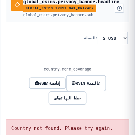
global_esims.privacy_banner.headline
GLOBAL_ESIMS.TRUST.MAX_PRIVACY
global_esims.privacy_banner.sub
العملة:
country.more_coverage
eSIM عالمية
eSIM إقليمية
خطط الهاتف
Country not found. Please try again.