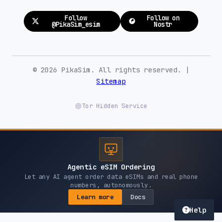
Follow
Follow on
@PikaSim_esim
Nostr
© 2026 PikaSim. All rights reserved. |
Sitemap
Tor Hidden Service
Agentic eSIM Ordering
Let any AI agent order data eSIMs and real phone
numbers, autonomously.
Learn more
Docs
Help