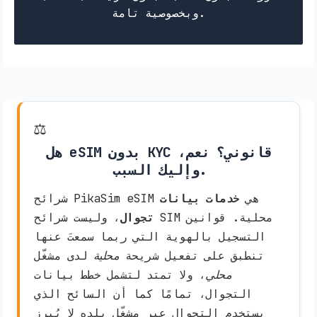
وبخصوصية تامة.
⚖️
هل eSIM بدون KYC قانوني؟ نعم،
وإليك السبب.
شرائح PikaSim eSIM هي
خدمات بيانات
تجوال
، وليست شرائح SIM محلية. قوانين
التسجيل بالهوية التي ربما سمعتَ عنها
تنطبق على تفعيل شريحة
محلية
لدى مشغّل
محلي
، ولا تمتد لتشمل خطط بيانات
التجوال، تمامًا كما أن السائح الذي
يستخدم التجوال عبر مشغّل بلده لا يُبرز