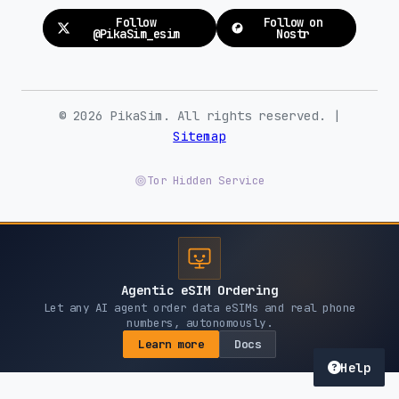
Follow
Follow on
@PikaSim_esim
Nostr
© 2026 PikaSim. All rights reserved. |
Sitemap
Tor Hidden Service
Agentic eSIM Ordering
Let any AI agent order data eSIMs and real phone
numbers, autonomously.
Learn more
Docs
Help