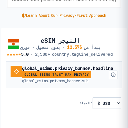
Learn About Our Privacy-First Approach
eSIM النيجر
يبدأ من
$12.57
· بدون تسجيل · فوري
★★★★★
5.0
·
2,500+
country.tagline_delivered
global_esims.privacy_banner.headline
GLOBAL_ESIMS.TRUST.MAX_PRIVACY
global_esims.privacy_banner.sub
العملة: