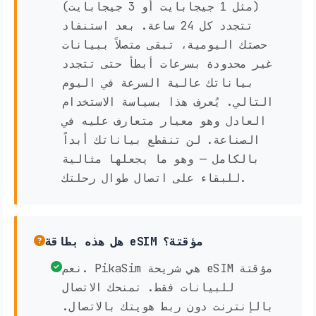
(مثل 1 جيجابايت أو 3 جيجابايت)
تتجدد كل 24 ساعة. بعد استنفاد
حصتك اليومية، تبقى متصلاً ببيانات
غير محدودة بسرعات أبطأ حتى تتجدد
بياناتك عالية السرعة في اليوم
التالي. يُعرف هذا بسياسة الاستخدام
العادل وهو معيار متعارف عليه في
الصناعة. لن تنقطع بياناتك أبداً
بالكامل — وهو ما يجعلها مثالية
للبقاء على اتصال طوال رحلتك.
هل هذه بطاقة eSIM مؤقتة؟
نعم. PikaSim هي شريحة eSIM مؤقتة
للبيانات فقط. تمنحك الاتصال
بالإنترنت دون ربط هويتك بالاتصال.