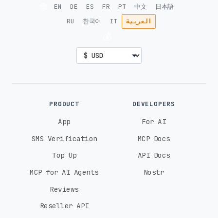
🌐
EN
DE
ES
FR
PT
中文
日本語
العربية
IT
한국어
RU
💰
PRODUCT
DEVELOPERS
App
For AI
SMS Verification
MCP Docs
Top Up
API Docs
MCP for AI Agents
Nostr
Reviews
Reseller API