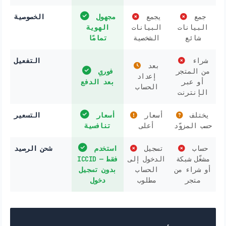
جمع
يجمع
مجهول
الخصوصية
البيانات
البيانات
الهوية
شائع
الشخصية
تمامًا
شراء
التفعيل
بعد
من المتجر
فوري
إعداد
أو عبر
بعد الدفع
الحساب
الإنترنت
يختلف
أسعار
أسعار
التسعير
حسب المزوّد
أعلى
تنافسية
حساب
تسجيل
استخدم
شحن الرصيد
مشغّل شبكة
الدخول إلى
ICCID فقط —
أو شراء من
الحساب
بدون تسجيل
متجر
مطلوب
دخول