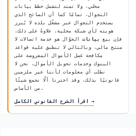
محلي
، ولا تمتد لتشمل خطط بيانات
التجوال، تمامًا كما أن السائح الذي
يستخدم التجوال عبر مشغّل بلده لا يُبرز
هويته لأي شبكة محلية. علاوةً على ذلك،
فإن بيع
بيانات
الجوّال هو خدمة اتصالات لا
منتج مالي، وبالتالي لا تنطبق عليه قواعد
مكافحة غسل الأموال المفروضة على
البنوك وخدمات تحويل الأموال. نحن لا
نطلب أي معلومات لأننا غير ملزمين
قانونيًا بذلك، وقد اخترنا ألّا نجمع شيئًا
من الأساس.
اقرأ الشرح القانوني الكامل →