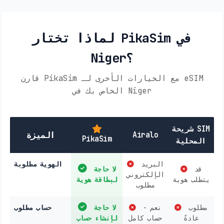
لماذا تختار PikaSim في
Niger؟
قارن PikaSim مع الخيارات الأخرى لـ eSIM
الخاص بك في Niger
شريحة SIM
Airalo
الميزة
PikaSim
المحلية
البريد
الهوية مطلوبة
قد
لا حاجة
الإلكتروني
يتطلب هوية
لبطاقة هوية
مطلوب
مطلوب
نعم -
لا حاجة
حساب مطلوب
عادةً
حساب كامل
لإنشاء حساب