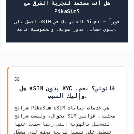
هل أنت مستعد لتجربة الفرق مع
PikaSim؟
احصل على eSIM الخاص بك في Niger فوراً —
بدون حساب، بدون هوية، وبخصوصية تامة.
⚖️
هل eSIM بدون KYC قانوني؟ نعم،
وإليك السبب.
شرائح PikaSim eSIM هي
خدمات بيانات
تجوال
، وليست شرائح SIM محلية. قوانين
التسجيل بالهوية التي ربما سمعتَ عنها
تنطبق على تفعيل شريحة
محلية
لدى مشغّل