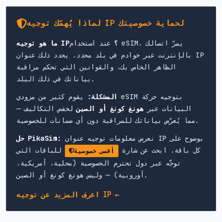
لماذا يُهمّك توجيه IP لحماية خصوصيتك
ما هو توجيه IP؟
عند استخدام eSIM، يمرّ اتصالك
بالإنترنت عبر خوادم في بلد محدد. يحدد ذلك عنوان IP
الظاهر الخاص بك، والقوانين التي تحكم مراقبة
بياناتك في ذلك البلد.
المشكلة:
يقوم كثير من مزودي eSIM بتوجيه حركة
البيانات عبر
هونغ كونغ أو الصين
لخفض التكاليف —
مما يُعرّض بياناتك للمراقبة دون أي ضمانات للخصوصية.
نعرض معلومات توجيه عنوان IP بوضوح على
حل PikaSim:
كل باقة. ابحث عن شارة
للباقات التي
أقصى خصوصية
توجَّه عبر دول تحترم الخصوصية (محلية، أمريكية،
أوروبية) — وليس هونغ كونغ أو الصين.
اعرف المزيد عن توجيه IP ←