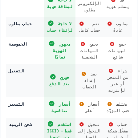
قد
لا حاجة
الإلكتروني
يتطلب هوية
لبطاقة هوية
مطلوب
مطلوب
نعم -
لا حاجة
حساب مطلوب
عادةً
حساب كامل
لإنشاء حساب
جمع
يجمع
مجهول
الخصوصية
البيانات
البيانات
الهوية
شائع
الشخصية
تمامًا
شراء
التفعيل
بعد
من المتجر
فوري
إعداد
أو عبر
بعد الدفع
الحساب
الإنترنت
يختلف
أسعار
أسعار
التسعير
حسب المزوّد
أعلى
تنافسية
حساب
تسجيل
استخدم
شحن الرصيد
مشغّل شبكة
الدخول إلى
ICCID فقط —
أو شراء من
الحساب
بدون تسجيل