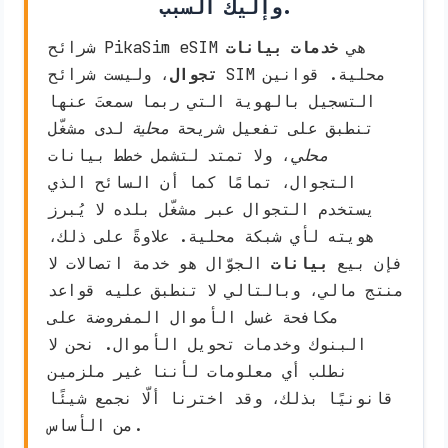
وإليك السبب.
شرائح PikaSim eSIM هي
خدمات بيانات
تجوال
، وليست شرائح SIM محلية. قوانين
التسجيل بالهوية التي ربما سمعتَ عنها
تنطبق على تفعيل شريحة
محلية
لدى مشغّل
محلي
، ولا تمتد لتشمل خطط بيانات
التجوال، تمامًا كما أن السائح الذي
يستخدم التجوال عبر مشغّل بلده لا يُبرز
هويته لأي شبكة محلية. علاوةً على ذلك،
فإن بيع
بيانات
الجوّال هو خدمة اتصالات لا
منتج مالي، وبالتالي لا تنطبق عليه قواعد
مكافحة غسل الأموال المفروضة على
البنوك وخدمات تحويل الأموال. نحن لا
نطلب أي معلومات لأننا غير ملزمين
قانونيًا بذلك، وقد اخترنا ألّا نجمع شيئًا
من الأساس.