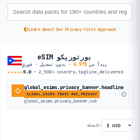
Learn About Our Privacy-First Approach
eSIM بورتوريكو
يبدأ من
$6.97
· بدون تسجيل · فوري
★★★★★
5.0
·
2,500+
country.tagline_delivered
global_esims.privacy_banner.headline
GLOBAL_ESIMS.TRUST.MAX_PRIVACY
global_esims.privacy_banner.sub
العملة: