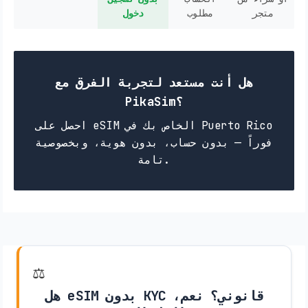
متجر
مطلوب
دخول
هل أنت مستعد لتجربة الفرق مع
PikaSim؟
احصل على eSIM الخاص بك في Puerto Rico
فوراً — بدون حساب، بدون هوية، وبخصوصية
تامة.
⚖️
هل eSIM بدون KYC قانوني؟ نعم،