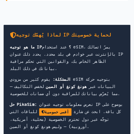
لماذا يُهمّك توجيه IP لحماية خصوصيتك
ما هو توجيه IP؟
عند استخدام eSIM، يمرّ اتصالك
بالإنترنت عبر خوادم في بلد محدد. يحدد ذلك عنوان IP
الظاهر الخاص بك، والقوانين التي تحكم مراقبة
بياناتك في ذلك البلد.
المشكلة:
يقوم كثير من مزودي eSIM بتوجيه حركة
البيانات عبر
هونغ كونغ أو الصين
لخفض التكاليف —
مما يُعرّض بياناتك للمراقبة دون أي ضمانات للخصوصية.
نعرض معلومات توجيه عنوان IP بوضوح على
حل PikaSim:
كل باقة. ابحث عن شارة
للباقات التي
أقصى خصوصية
توجَّه عبر دول تحترم الخصوصية (محلية، أمريكية،
أوروبية) — وليس هونغ كونغ أو الصين.