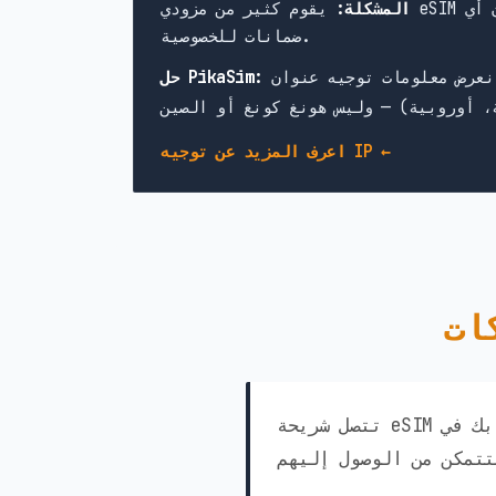
 أي
المشكلة:
ضمانات للخصوصية.
حل PikaSim:
اعرف المزيد عن توجيه IP ←
تتصل شريحة eSIM الخاصة بك في Sri Lanka من PikaSim تلقائيًا بأفضل الشبكات المتاحة في البلد.