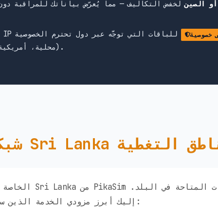
أو الصين
لخفض التكاليف — مما يُعرّض بياناتك للمراقبة دون
للباقات التي توجَّه عبر دول تحترم الخصوصية
 خصوصية
(محلية، أمريكية، أوروبية) — وليس هونغ كونغ أو الصين.
Sri Lanka ومناطق التغطية
إليك أبرز مزودي الخدمة الذين ستتمكن من الوصول إليهم: