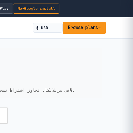
Play
No-Google install
Browse plans
→
احصل على اتصال بيانات مؤقت وبدون KYC في سريلانكا. تجاوز اشتراط تسجيل جواز السفر في المطار. إعداد فوري، خصوصية 100%.