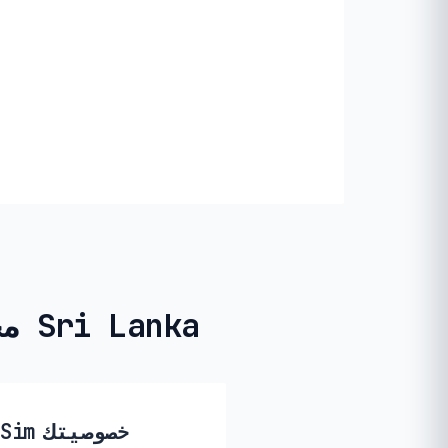
مجهول الهوية وجاهز للاستخدام المؤقت في Sri Lanka
🔒 كيف تحمي PikaSim خصوصيتك