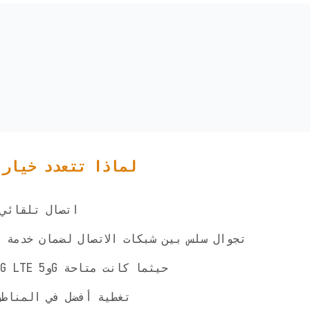
لماذا تتعدد خيارا
✅ اتصال تلقائ
✅ تجوال سلس بين شبكات الاتصال لضمان خدمة 
✅ الوصول إلى شبكات 4G LTE و5G حيثما كانت متاحة
✅ تغطية أفضل في المناط