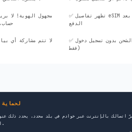
✅ تظهر تفاصيل eSIM فورًا على الشاشة بعد
الدفع
حساب، 
✅ إعادة الشحن بدون تسجيل دخول (رقم ICCID
فقط)
لماذا يُهمّك توجيه
التي تحكم مراقبة بياناتك في ذلك البلد.