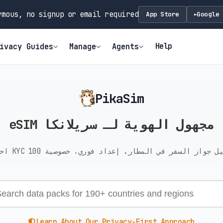
mous, no signup or email required
App Store
Google 
►
Help
ivacy Guides
Manage
Agents
PikaSim
eSIM مجهول الهوية لـ سريلانكا
Learn About Our Privacy-First Approach