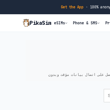
Get the App
·
100% anony
PikaSim
eSIMs
Phone & SMS
Pr