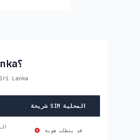
لماذا تختار PikaSim في Sri Lanka؟
قارن PikaSim مع الخيارات الأخرى لـ eSIM الخاص بك في ka
شريحة SIM المحلية
قد يتطلب هوية