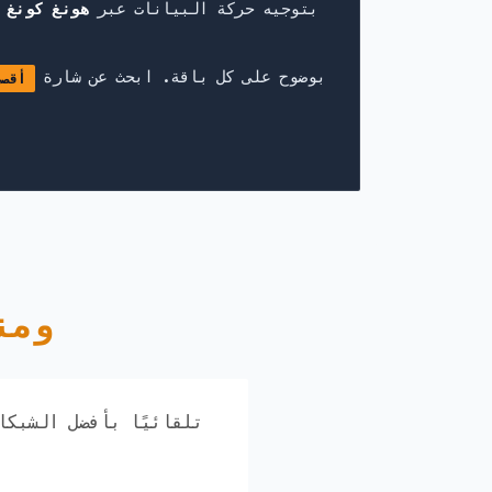
يقوم كثير من مزودي eSIM بتوجيه حركة البيانات عبر
هونغ كونغ 
نعرض معلومات توجيه عنوان IP بوضوح على كل باقة. ابحث عن شارة
أقصى
شبكات 