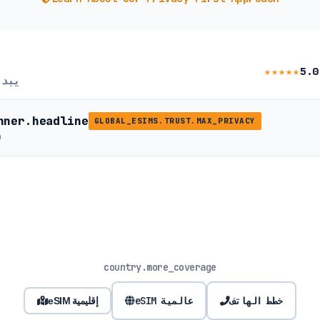
★★★★★
5.0
يبد
nner.headline
GLOBAL_ESIMS.TRUST.MAX_PRIVACY
b
country.more_coverage
خطط الهاتف
eSIM عالمية
eSIM إقليمية