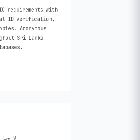
IC requirements with
al ID verification,
opies. Anonymous
ghout Sri Lanka
tabases.
✅ لا ح