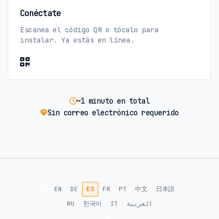
Conéctate
Escanea el código QR o tócalo para
instalar. Ya estás en línea.
~1 minuto en total
Sin correo electrónico requerido
🌐
EN
DE
ES
FR
PT
中文
日本語
RU
한국어
IT
العربية
💰