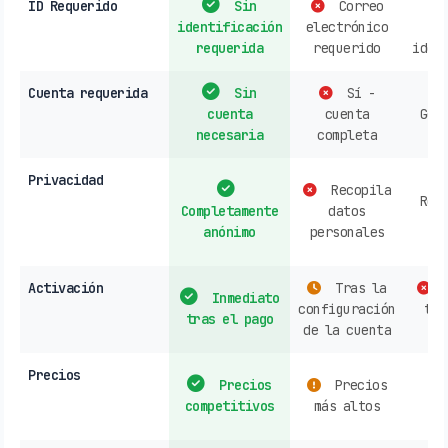
ID Requerido
Sin
Correo
identificación
electrónico
r
requerida
requerido
iden
Cuenta requerida
Sin
Sí -
cuenta
cuenta
Gen
necesaria
completa
re
Privacidad
Recopila
Rec
Completamente
datos
d
anónimo
personales
h
Activación
Tras la
C
Inmediato
configuración
tie
tras el pago
de la cuenta
Precios
Precios
Precios
s
competitivos
más altos
o