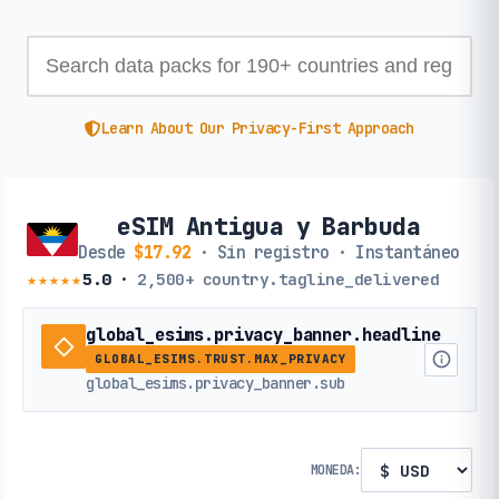
Learn About Our Privacy-First Approach
eSIM Antigua y Barbuda
Desde
$17.92
· Sin registro · Instantáneo
★★★★★
5.0
·
2,500+
country.tagline_delivered
global_esims.privacy_banner.headline
GLOBAL_ESIMS.TRUST.MAX_PRIVACY
global_esims.privacy_banner.sub
MONEDA: