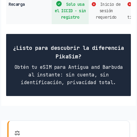
Recarga
Solo usa
Inicio de
C
el ICCID - sin
sesión
op
registro
requerido
tien
¿Listo para descubrir la diferencia
PikaSim?
Obtén tu eSIM para Antigua and Barbuda
al instante: sin cuenta, sin
identificación, privacidad total.
⚖️