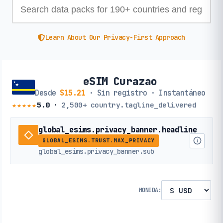
Learn About Our Privacy-First Approach
eSIM Curazao
Desde
$15.21
· Sin registro · Instantáneo
★★★★★
5.0
·
2,500+
country.tagline_delivered
global_esims.privacy_banner.headline
GLOBAL_ESIMS.TRUST.MAX_PRIVACY
global_esims.privacy_banner.sub
MONEDA: