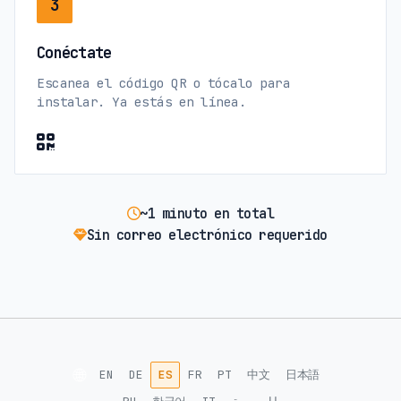
3
Conéctate
Escanea el código QR o tócalo para
instalar. Ya estás en línea.
~1 minuto en total
Sin correo electrónico requerido
🌐
EN
DE
ES
FR
PT
中文
日本語