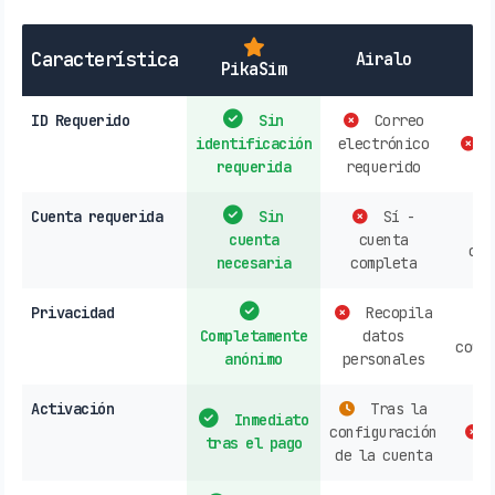
Característica
Airalo
PikaSim
ID Requerido
Sin
Correo
identificación
electrónico
c
requerida
requerido
Cuenta requerida
Sin
Sí -
cuenta
cuenta
cou
necesaria
completa
Privacidad
Recopila
Completamente
datos
coun
anónimo
personales
Activación
Tras la
Inmediato
configuración
tras el pago
de la cuenta