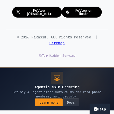
Follow
Follow on
@PikaSim_esim
Nostr
© 2026 PikaSim. All rights reserved. |
Sitemap
Tor Hidden Service
Agentic eSIM Ordering
Let any AI agent order data eSIMs and real phone
numbers, autonomously.
Learn more
Docs
Help