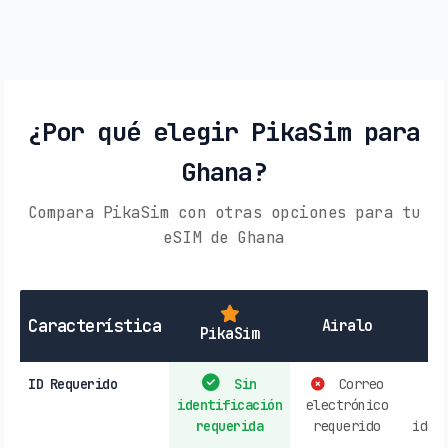
¿Por qué elegir PikaSim para
Ghana?
Compara PikaSim con otras opciones para tu
eSIM de Ghana
SI
Característica
Airalo
PikaSim
ID Requerido
Sin
Correo
identificación
electrónico
r
requerida
requerido
iden