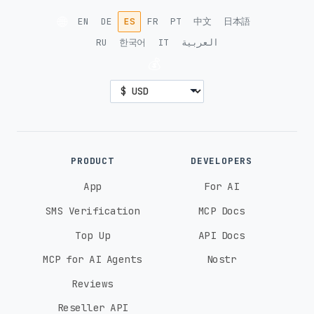
🌐
EN
DE
ES
FR
PT
中文
日本語
RU
한국어
IT
العربية
💰
PRODUCT
DEVELOPERS
App
For AI
SMS Verification
MCP Docs
Top Up
API Docs
MCP for AI Agents
Nostr
Reviews
Reseller API