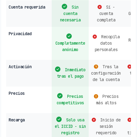
Cuenta requerida
Sin
Sí -
cuenta
cuenta
Gen
necesaria
completa
re
Privacidad
Recopila
Rec
Completamente
datos
d
anónimo
personales
h
Activación
Tras la
C
Inmediato
configuración
tie
tras el pago
de la cuenta
Precios
Precios
Precios
s
competitivos
más altos
o
Recarga
Solo usa
Inicio de
C
el ICCID - sin
sesión
op
registro
requerido
tien