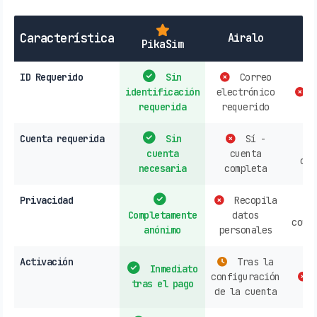
Característica
Airalo
PikaSim
ID Requerido
Sin
Correo
identificación
electrónico
c
requerida
requerido
Cuenta requerida
Sin
Sí -
cuenta
cuenta
cou
necesaria
completa
Privacidad
Recopila
Completamente
datos
coun
anónimo
personales
Activación
Tras la
Inmediato
configuración
tras el pago
de la cuenta