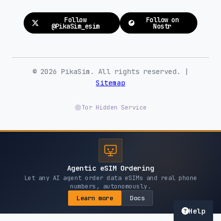
Follow
Follow on
@PikaSim_esim
Nostr
© 2026 PikaSim. All rights reserved. |
Sitemap
Tor Hidden Service
Agentic eSIM Ordering
Let any AI agent order data eSIMs and real phone
numbers, autonomously.
Learn more
Docs
Help