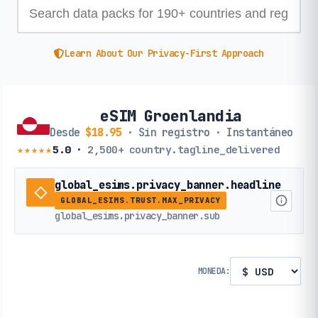
Learn About Our Privacy-First Approach
eSIM Groenlandia
Desde
$18.95
· Sin registro · Instantáneo
★★★★★
5.0
·
2,500+
country.tagline_delivered
global_esims.privacy_banner.headline
GLOBAL_ESIMS.TRUST.MAX_PRIVACY
global_esims.privacy_banner.sub
MONEDA: