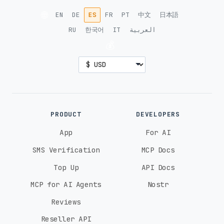
🌐
EN
DE
ES
FR
PT
中文
日本語
RU
한국어
IT
العربية
💰
PRODUCT
DEVELOPERS
App
For AI
SMS Verification
MCP Docs
Top Up
API Docs
MCP for AI Agents
Nostr
Reviews
Reseller API