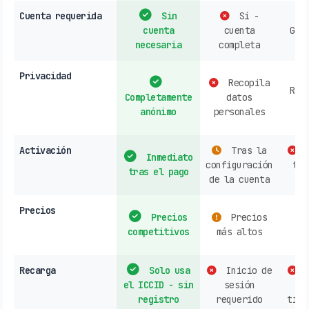
Cuenta requerida
Sin
Sí -
cuenta
cuenta
Gen
necesaria
completa
re
Privacidad
Recopila
Rec
Completamente
datos
d
anónimo
personales
h
Activación
Tras la
C
Inmediato
configuración
tie
tras el pago
de la cuenta
Precios
Precios
Precios
s
competitivos
más altos
o
Recarga
Solo usa
Inicio de
C
el ICCID - sin
sesión
op
registro
requerido
tien