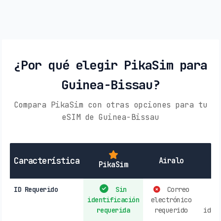
¿Por qué elegir PikaSim para
Guinea-Bissau?
Compara PikaSim con otras opciones para tu
eSIM de Guinea-Bissau
SI
Característica
Airalo
PikaSim
ID Requerido
Sin
Correo
identificación
electrónico
r
requerida
requerido
iden