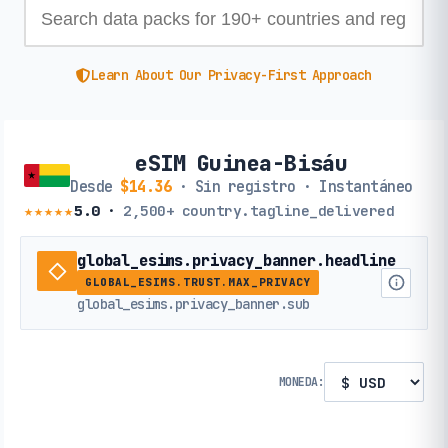
Learn About Our Privacy-First Approach
eSIM Guinea-Bisáu
Desde
$14.36
· Sin registro · Instantáneo
★★★★★
5.0
·
2,500+
country.tagline_delivered
global_esims.privacy_banner.headline
GLOBAL_ESIMS.TRUST.MAX_PRIVACY
global_esims.privacy_banner.sub
MONEDA: