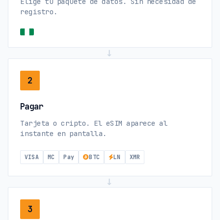
Elige tu paquete de datos. Sin necesidad de
registro.
→
2
Pagar
Tarjeta o cripto. El eSIM aparece al
instante en pantalla.
VISA
MC
Pay
BTC
LN
XMR
→
3