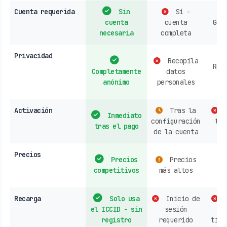
Cuenta requerida
Sin
Sí -
cuenta
cuenta
Gen
necesaria
completa
re
Privacidad
Recopila
Rec
Completamente
datos
d
anónimo
personales
h
Activación
Tras la
C
Inmediato
configuración
tie
tras el pago
de la cuenta
Precios
Precios
Precios
s
competitivos
más altos
o
Recarga
Solo usa
Inicio de
C
el ICCID - sin
sesión
op
registro
requerido
tien