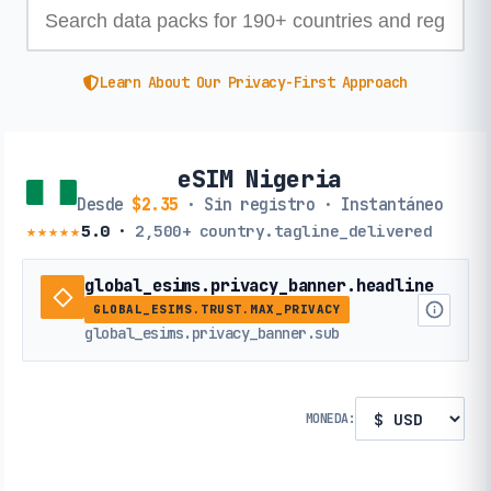
Learn About Our Privacy-First Approach
eSIM Nigeria
Desde
$2.35
· Sin registro · Instantáneo
★★★★★
5.0
·
2,500+
country.tagline_delivered
global_esims.privacy_banner.headline
GLOBAL_ESIMS.TRUST.MAX_PRIVACY
global_esims.privacy_banner.sub
MONEDA: