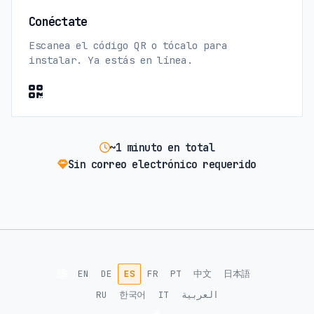
Conéctate
Escanea el código QR o tócalo para
instalar. Ya estás en línea.
~1 minuto en total
Sin correo electrónico requerido
🌐
EN
DE
ES
FR
PT
中文
日本語
RU
한국어
IT
العربية