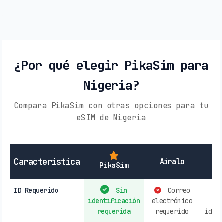
¿Por qué elegir PikaSim para
Nigeria?
Compara PikaSim con otras opciones para tu
eSIM de Nigeria
SI
Característica
Airalo
PikaSim
ID Requerido
Sin
Correo
identificación
electrónico
r
requerida
requerido
iden