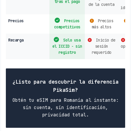
tras el pago
lí
de la cuenta
iden
Precios
Precios
Precios
competitivos
más altos
mo
Recarga
Solo usa
Inicio de
C
el ICCID - sin
sesión
oper
registro
requerido
¿Listo para descubrir la diferencia
PikaSim?
Obtén tu eSIM para Romania al instante:
sin cuenta, sin identificación,
privacidad total.