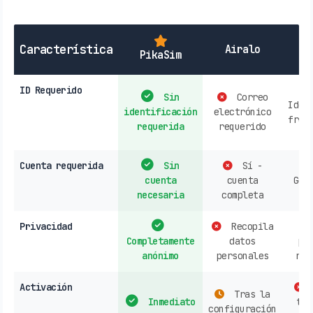
SI
Característica
Airalo
PikaSim
ID Requerido
Sin
Correo
Iden
identificación
electrónico
frec
requerida
requerido
re
Cuenta requerida
Sin
Sí -
cuenta
cuenta
Gen
necesaria
completa
re
Privacidad
Recopila
Completamente
datos
pe
anónimo
personales
rec
Activación
Tras la
Inmediato
tie
configuración