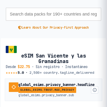
Learn About Our Privacy-First Approach
eSIM San Vicente y las
Granadinas
Desde
$22.75
· Sin registro · Instantáneo
★★★★★
5.0
·
2,500+
country.tagline_delivered
global_esims.privacy_banner.headline
GLOBAL_ESIMS.TRUST.MAX_PRIVACY
global_esims.privacy_banner.sub