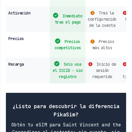
Activación
Tras la
C
Inmediato
configuración
tie
tras el pago
de la cuenta
Precios
Precios
Precios
s
competitivos
más altos
o
Recarga
Solo usa
Inicio de
C
el ICCID - sin
sesión
op
registro
requerido
tien
¿Listo para descubrir la diferencia
PikaSim?
Obtén tu eSIM para Saint Vincent and the