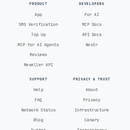
PRODUCT
DEVELOPERS
App
For AI
SMS Verification
MCP Docs
Top Up
API Docs
MCP for AI Agents
Nostr
Reviews
Reseller API
SUPPORT
PRIVACY & TRUST
Help
About
FAQ
Privacy
Network Status
Infrastructure
Blog
Canary
Guides
Transparency