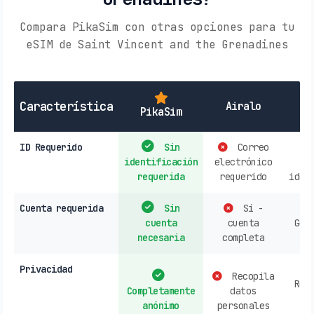
Compara PikaSim con otras opciones para tu
eSIM de Saint Vincent and the Grenadines
SI
Característica
Airalo
PikaSim
ID Requerido
Sin
Correo
identificación
electrónico
r
requerida
requerido
iden
Cuenta requerida
Sin
Sí -
cuenta
cuenta
Gen
necesaria
completa
re
Privacidad
Recopila
Rec
Completamente
datos
d
anónimo
personales
h