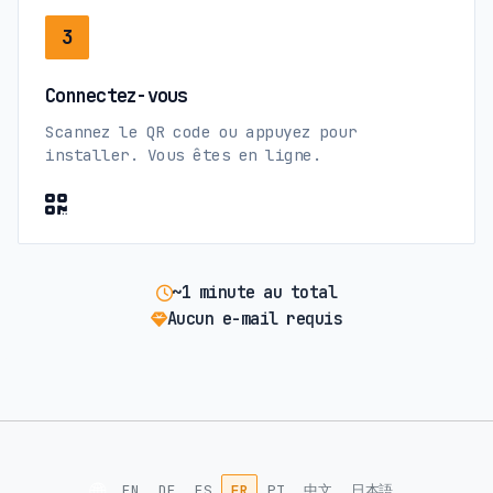
3
Connectez-vous
Scannez le QR code ou appuyez pour
installer. Vous êtes en ligne.
~1 minute au total
Aucun e-mail requis
🌐
EN
DE
ES
FR
PT
中文
日本語