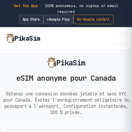
Get the App
·
100% anonymous, no signup or email
required
App Store
Google Play
No-Google install
►
PikaSim
PikaSim
eSIM anonyme pour Canada
Obtenez une connexion données jetable et sans KYC
pour Canada. Évitez l'enregistrement obligatoire du
passeport à l'aéroport. Configuration instantanée,
100 % privée.