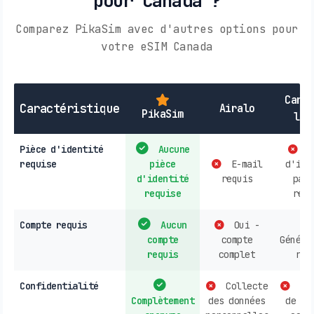
pour Canada ?
Comparez PikaSim avec d'autres options pour
votre eSIM Canada
Cart
Caractéristique
Airalo
PikaSim
loc
Pièce d'identité
Aucune
P
requise
pièce
E-mail
d'ide
d'identité
requis
parf
requise
requ
Compte requis
Aucun
Oui -
compte
compte
Généra
requis
complet
req
Confidentialité
Collecte
Col
Complètement
des données
de do