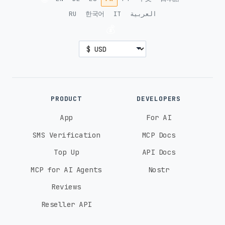
RU
한국어
IT
العربية
💰
PRODUCT
DEVELOPERS
App
For AI
SMS Verification
MCP Docs
Top Up
API Docs
MCP for AI Agents
Nostr
Reviews
Reseller API