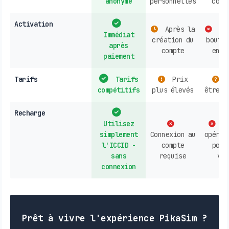
anonyme
personnelles
cour
Activation
Après la
Ach
Immédiat
création du
boutiq
après
compte
en l
paiement
Tarifs
Tarifs
Prix
P
compétitifs
plus élevés
être c
Recharge
Utilisez
Co
simplement
Connexion au
opérat
l'ICCID -
compte
poin
sans
requise
ven
connexion
Prêt à vivre l'expérience PikaSim ?