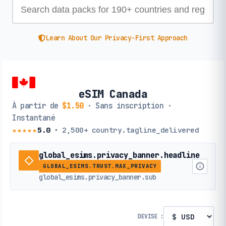
Learn About Our Privacy-First Approach
eSIM Canada
À partir de
$1.50
· Sans inscription ·
Instantané
★★★★★
5.0
·
2,500+
country.tagline_delivered
global_esims.privacy_banner.headline
GLOBAL_ESIMS.TRUST.MAX_PRIVACY
global_esims.privacy_banner.sub
DEVISE :