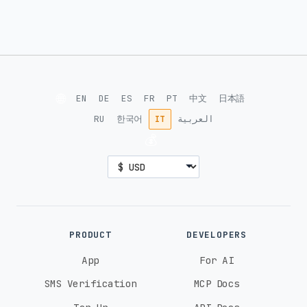
🌐
EN
DE
ES
FR
PT
中文
日本語
RU
한국어
IT
العربية
💰
PRODUCT
DEVELOPERS
App
For AI
SMS Verification
MCP Docs