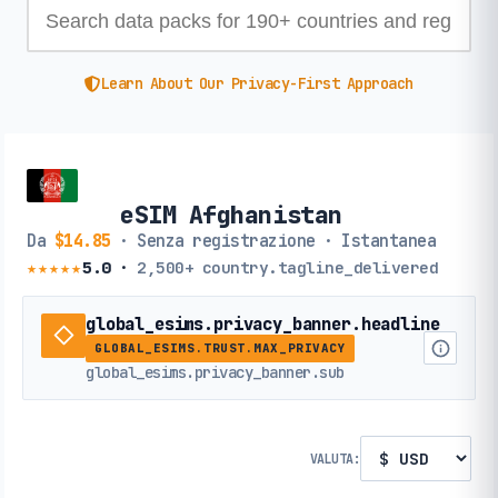
Learn About Our Privacy-First Approach
eSIM Afghanistan
Da
$14.85
· Senza registrazione · Istantanea
★★★★★
5.0
·
2,500+
country.tagline_delivered
global_esims.privacy_banner.headline
GLOBAL_ESIMS.TRUST.MAX_PRIVACY
global_esims.privacy_banner.sub
VALUTA: