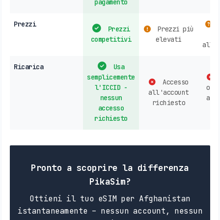
pagamento
Prezzi
V
Prezzi
Prezzi più
competitivi
elevati
all'
Ricarica
Usa
semplicemente
Accesso
l'ICCID -
ope
all'account
nessun
acq
richiesto
accesso
n
richiesto
Pronto a scoprire la differenza
PikaSim?
Ottieni il tuo eSIM per Afghanistan
istantaneamente – nessun account, nessun