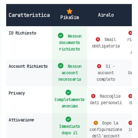
SI
Caratteristica
Airalo
PikaSim
L
ID Richiesto
P
Nessun
Email
rich
documento
obbligatoria
do
richiesto
d'i
Account Richiesto
Nessun
Sì -
account
account
Gene
necessario
completo
ri
Privacy
Raccoglie
R
Completamente
dati personali
dat
anonimo
Attivazione
Dopo la
A
Immediato
configurazione
in n
dopo il
dell'account
o