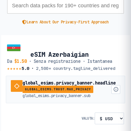
Learn About Our Privacy-First Approach
eSIM Azerbaigian
Da
$1.50
· Senza registrazione · Istantanea
★★★★★
5.0
·
2,500+
country.tagline_delivered
global_esims.privacy_banner.headline
GLOBAL_ESIMS.TRUST.MAX_PRIVACY
global_esims.privacy_banner.sub
VALUTA: