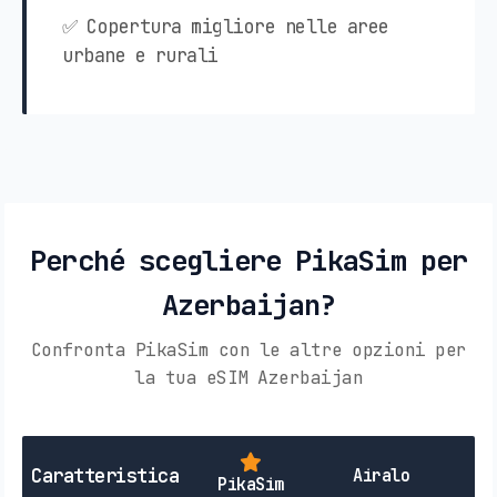
✅ Copertura migliore nelle aree
urbane e rurali
Perché scegliere PikaSim per
Azerbaijan?
Confronta PikaSim con le altre opzioni per
la tua eSIM Azerbaijan
SI
Caratteristica
Airalo
PikaSim
L