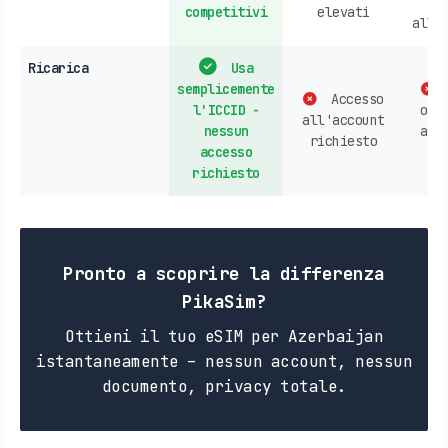
competitivi
elevati
all'
Ricarica
Usa
semplicemente
Accesso
l'ICCID -
ope
all'account
nessun
acq
richiesto
accesso
n
richiesto
Pronto a scoprire la differenza
PikaSim?
Ottieni il tuo eSIM per Azerbaijan
istantaneamente – nessun account, nessun
documento, privacy totale.