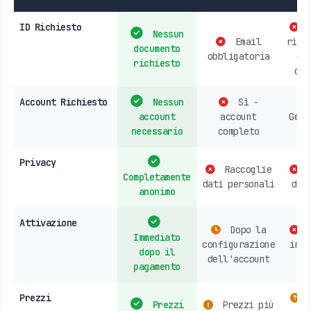
ID Richiesto
P
Nessun
Email
rich
documento
obbligatoria
do
richiesto
d'i
Account Richiesto
Nessun
Sì -
account
account
Gene
necessario
completo
ri
Privacy
Raccoglie
R
Completamente
dati personali
dat
anonimo
Attivazione
Dopo la
A
Immediato
configurazione
in n
dopo il
dell'account
o
pagamento
Prezzi
V
Prezzi
Prezzi più