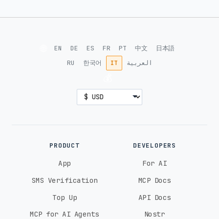
🌐
EN
DE
ES
FR
PT
中文
日本語
RU
한국어
IT
العربية
💰
PRODUCT
DEVELOPERS
App
For AI
SMS Verification
MCP Docs
Top Up
API Docs
MCP for AI Agents
Nostr