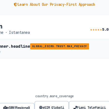
Learn About Our Privacy-First Approach
n
★★★★★
5.0
ne · Istantanea
nner.headline
GLOBAL_ESIMS.TRUST.MAX_PRIVACY
b
country.more_coverage
eSIM Globali
Piani Telefonici
eSIM Regionali