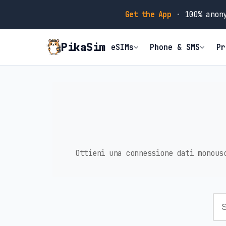
Get the App
·
100% anony
PikaSim
eSIMs
Phone & SMS
Pr
Ottieni una connessione dati monous