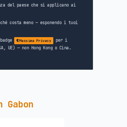
za del paese che si applicano ai
ché costa meno — esponendo i tuoi
 badge
per i
Massima Privacy
SA, UE) — non Hong Kong o Cina.
n Gabon