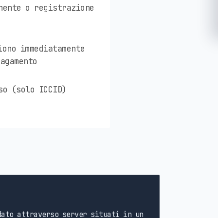
nente o registrazione
iono immediatamente
pagamento
so (solo ICCID)
ato attraverso server situati in un