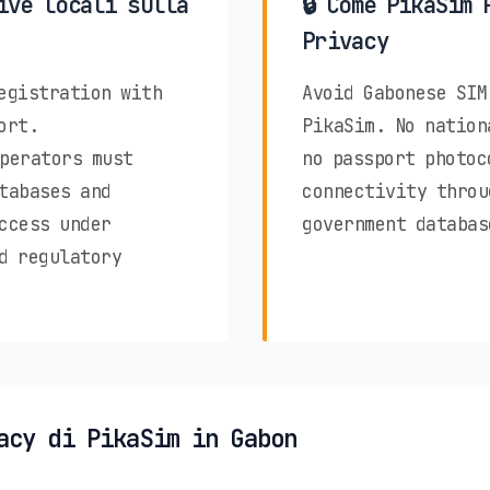
ive locali sulla
🔒 Come PikaSim 
Privacy
egistration with
Avoid Gabonese SIM
ort.
PikaSim. No nation
perators must
no passport photoc
tabases and
connectivity throu
ccess under
government databas
d regulatory
acy di PikaSim in Gabon