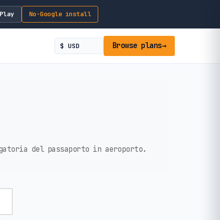
Play
No-Google install
Browse plans
→
gatoria del passaporto in aeroporto.