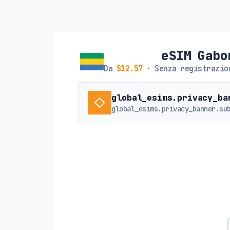
eSIM Gabo
Da
$12.57
· Senza registrazio
global_esims.privacy_ba
global_esims.privacy_banner.su