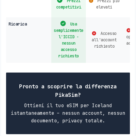
Prezzi
Prezzi più
e
competitivi
elevati
co
Ricarica
Usa
semplicemente
A
Accesso
l'ICCID -
oper
all'account
nessun
acqu
richiesto
accesso
ne
richiesto
Pronto a scoprire la differenza
PikaSim?
Ottieni il tuo eSIM per Iceland
istantaneamente – nessun account, nessun
documento, privacy totale.