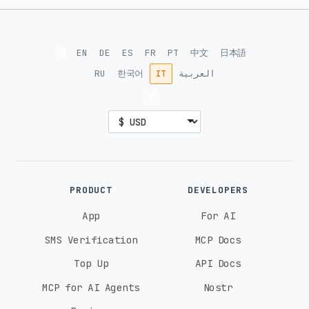
🌐
EN
DE
ES
FR
PT
中文
日本語
RU
한국어
IT
العربية
💰
PRODUCT
DEVELOPERS
App
For AI
SMS Verification
MCP Docs
Top Up
API Docs
MCP for AI Agents
Nostr