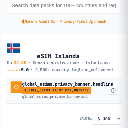
Learn About Our Privacy-First Approach
eSIM Islanda
Da
$2.80
· Senza registrazione · Istantanea
★★★★★
5.0
·
2,500+
country.tagline_delivered
global_esims.privacy_banner.headline
GLOBAL_ESIMS.TRUST.MAX_PRIVACY
global_esims.privacy_banner.sub
VALUTA: