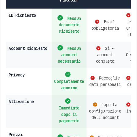
L
ID Richiesto
P
Nessun
Email
ric
documento
obbligatoria
un d
richiesto
d'i
Account Richiesto
Nessun
Sì -
account
account
Gene
necessario
completo
ric
Privacy
Raccoglie
R
Completamente
dati personali
dati
anonimo
Attivazione
Dopo la
A
Immediato
configurazione
in n
dopo il
dell'account
o
pagamento
Prezzi