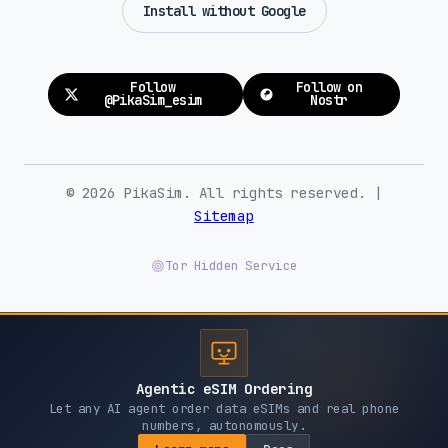
Install without Google
Follow
Follow on
@PikaSim_esim
Nostr
© 2026 PikaSim. All rights reserved. |
Sitemap
Tor Hidden Service
Agentic eSIM Ordering
Let any AI agent order data eSIMs and real phone
numbers, autonomously.