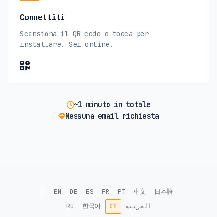
Connettiti
Scansiona il QR code o tocca per
installare. Sei online.
~1 minuto in totale
Nessuna email richiesta
🌐
EN
DE
ES
FR
PT
中文
日本語
RU
한국어
IT
العربية