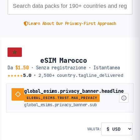
Learn About Our Privacy-First Approach
eSIM Marocco
Da
$1.50
· Senza registrazione · Istantanea
★★★★★
5.0
·
2,500+
country.tagline_delivered
global_esims.privacy_banner.headline
GLOBAL_ESIMS.TRUST.MAX_PRIVACY
global_esims.privacy_banner.sub
VALUTA: