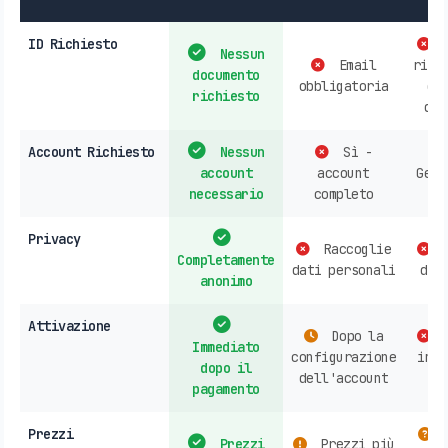
ID Richiesto
P
Nessun
Email
rich
documento
obbligatoria
do
richiesto
d'i
Account Richiesto
Nessun
Sì -
account
account
Gene
necessario
completo
ri
Privacy
Raccoglie
R
Completamente
dati personali
dat
anonimo
Attivazione
Dopo la
A
Immediato
configurazione
in n
dopo il
dell'account
o
pagamento
Prezzi
V
Prezzi
Prezzi più