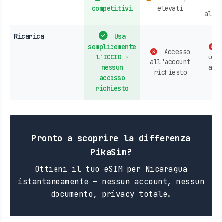
competitivi
elevati
all'
Ricarica
Usa
semplicemente
Accesso
l'ICCID -
ope
all'account
nessun
acq
richiesto
accesso
n
richiesto
Pronto a scoprire la differenza
PikaSim?
Ottieni il tuo eSIM per Nicaragua
istantaneamente – nessun account, nessun
documento, privacy totale.