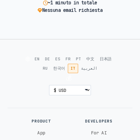
~1 minuto in totale
Nessuna email richiesta
🌐
EN
DE
ES
FR
PT
中文
日本語
RU
한국어
IT
العربية
💰
PRODUCT
DEVELOPERS
App
For AI