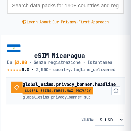
Learn About Our Privacy-First Approach
eSIM Nicaragua
Da
$2.80
· Senza registrazione · Istantanea
★★★★★
5.0
·
2,500+
country.tagline_delivered
global_esims.privacy_banner.headline
GLOBAL_ESIMS.TRUST.MAX_PRIVACY
global_esims.privacy_banner.sub
VALUTA: