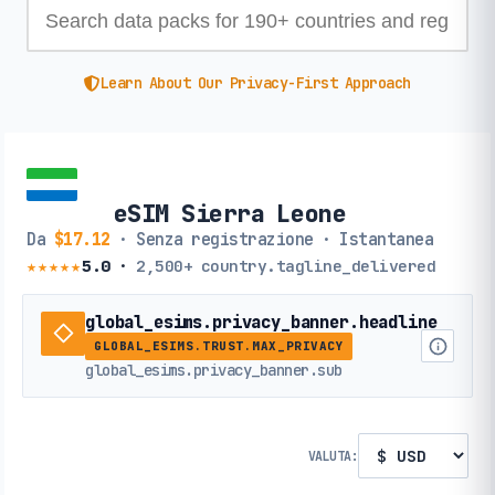
Learn About Our Privacy-First Approach
eSIM Sierra Leone
Da
$17.12
· Senza registrazione · Istantanea
★★★★★
5.0
·
2,500+
country.tagline_delivered
global_esims.privacy_banner.headline
GLOBAL_ESIMS.TRUST.MAX_PRIVACY
global_esims.privacy_banner.sub
VALUTA: