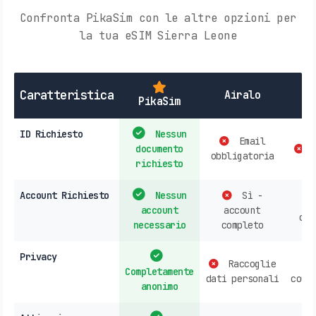
Confronta PikaSim con le altre opzioni per
la tua eSIM Sierra Leone
Caratteristica
Airalo
PikaSim
ID Richiesto
Nessun
Email
documento
c
obbligatoria
richiesto
Account Richiesto
Nessun
Sì -
account
account
cou
necessario
completo
Privacy
Raccoglie
Completamente
dati personali
coun
anonimo