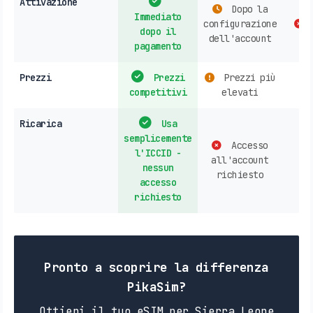
Attivazione
Dopo la
Immediato
configurazione
dopo il
dell'account
pagamento
Prezzi
Prezzi
Prezzi più
competitivi
elevati
Ricarica
Usa
semplicemente
Accesso
l'ICCID -
all'account
nessun
richiesto
accesso
richiesto
Pronto a scoprire la differenza
PikaSim?
Ottieni il tuo eSIM per Sierra Leone