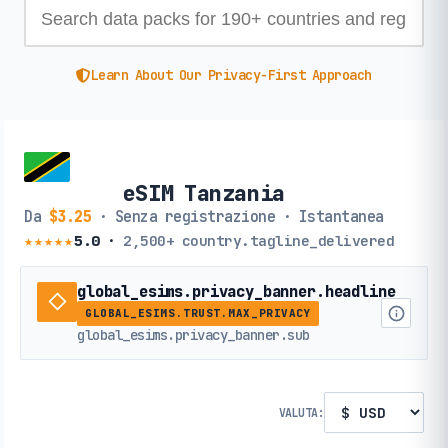
Learn About Our Privacy-First Approach
eSIM Tanzania
Da
$3.25
· Senza registrazione · Istantanea
★★★★★
5.0
·
2,500+
country.tagline_delivered
global_esims.privacy_banner.headline
GLOBAL_ESIMS.TRUST.MAX_PRIVACY
global_esims.privacy_banner.sub
VALUTA: