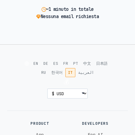
~1 minuto in totale
Nessuna email richiesta
🌐
EN
DE
ES
FR
PT
中文
日本語
RU
한국어
IT
العربية
💰
PRODUCT
DEVELOPERS
App
For AI