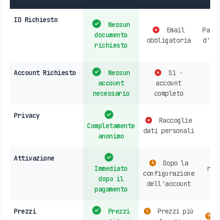
ID Richiesto
Nessun
Email
Pass
documento
obbligatoria
d'id
richiesto
Account Richiesto
Nessun
Sì -
account
account
r
necessario
completo
Privacy
Raccoglie
Completamente
dati personali
anonimo
Attivazione
Dopo la
Immediato
rec
configurazione
dopo il
c
dell'account
pagamento
Prezzi
Prezzi
Prezzi più
V