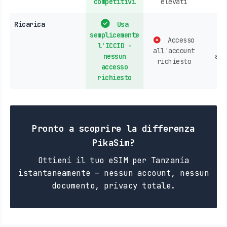
competitivi
elevati
Ricarica
Usa
semplicemente
Accesso
l'ICCID -
all'account
nessun
acc
richiesto
accesso
richiesto
Pronto a scoprire la differenza
PikaSim?
Ottieni il tuo eSIM per Tanzania
istantaneamente – nessun account, nessun
documento, privacy totale.