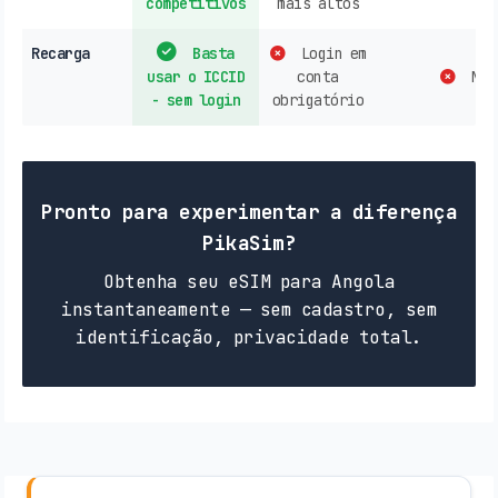
competitivos
mais altos
Recarga
Basta
Login em
usar o ICCID
conta
Na l
- sem login
obrigatório
Pronto para experimentar a diferença
PikaSim?
Obtenha seu eSIM para Angola
instantaneamente — sem cadastro, sem
identificação, privacidade total.