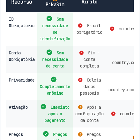
Recurso
Airalo
PikaSim
ID
Sem
Obrigatório
necessidade
E-mail
country.c
de
obrigatório
identificação
Conta
Sem
Sim -
Obrigatória
necessidade
conta
country.com
de conta
completa
Privacidade
Coleta
Completamente
dados
country.compa
anônimo
pessoais
Ativação
Imediato
Após a
após o
configuração
country.c
pagamento
da conta
Preços
Preços
Preços