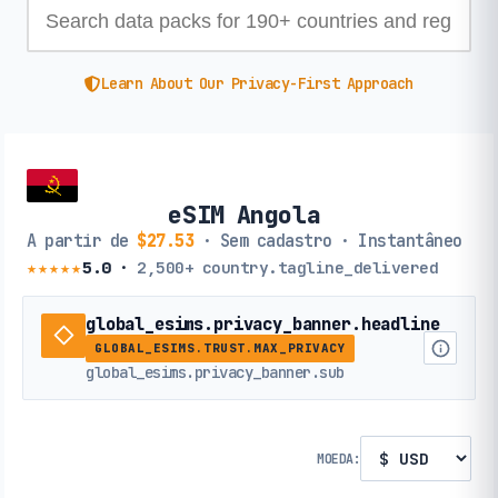
Learn About Our Privacy-First Approach
eSIM Angola
A partir de
$27.53
· Sem cadastro · Instantâneo
★★★★★
5.0
·
2,500+
country.tagline_delivered
global_esims.privacy_banner.headline
GLOBAL_ESIMS.TRUST.MAX_PRIVACY
global_esims.privacy_banner.sub
MOEDA: