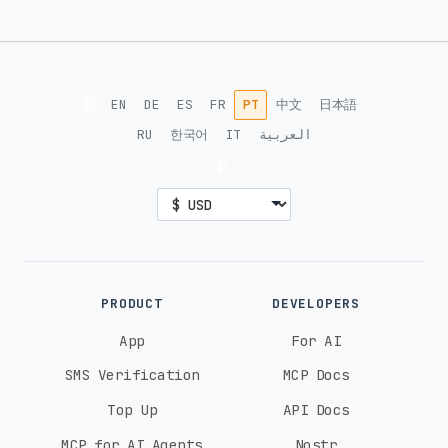
🌐
EN
DE
ES
FR
PT
中文
日本語
RU
한국어
IT
العربية
💰
PRODUCT
DEVELOPERS
App
For AI
SMS Verification
MCP Docs
Top Up
API Docs
MCP for AI Agents
Nostr