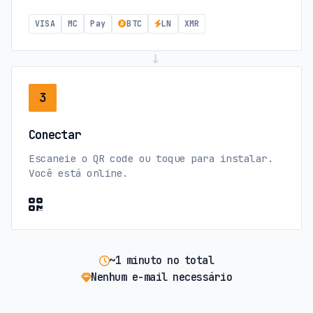
VISA
MC
Pay
BTC
LN
XMR
→
3
Conectar
Escaneie o QR code ou toque para instalar.
Você está online.
~1 minuto no total
Nenhum e-mail necessário