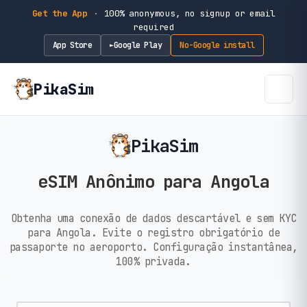
Get the App
·
100% anonymous, no signup or email
required
App Store
Google Play
No-Google install
►
PikaSim
PikaSim
eSIM Anônimo para Angola
Obtenha uma conexão de dados descartável e sem KYC
para Angola. Evite o registro obrigatório de
passaporte no aeroporto. Configuração instantânea,
100% privada.