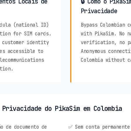
entos Locais de
🔒 Como o PikaSi
Privacidade
dula (national ID)
Bypass Colombian c
tion for SIM cards.
with PikaSim. No n
 customer identity
verification, no p
es accessible to
Anonymous connecti
lecommunications
Colombia without c
tion.
 Privacidade do PikaSim em Colombia
o de documento de
✅ Sem conta permanente