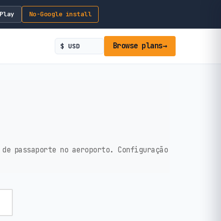
Play
No-Google install
Browse plans
→
 de passaporte no aeroporto. Configuração