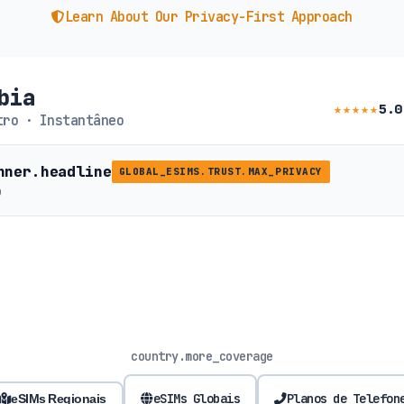
Learn About Our Privacy-First Approach
bia
★★★★★
5.0
ro · Instantâneo
nner.headline
GLOBAL_ESIMS.TRUST.MAX_PRIVACY
b
country.more_coverage
eSIMs Globais
Planos de Telefon
eSIMs Regionais