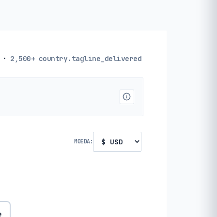
·
2,500+
country.tagline_delivered
MOEDA:
e