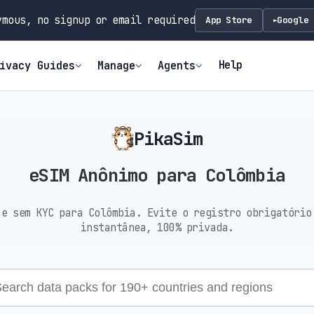
mous, no signup or email required
App Store
Google 
►
Help
ivacy Guides
Manage
Agents
PikaSim
eSIM Anônimo para Colômbia
 e sem KYC para Colômbia. Evite o registro obrigatório
instantânea, 100% privada.