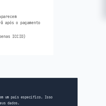
aparecem
rã após o pagamento
penas ICCID)
em um país específico. Isso
eus dados.