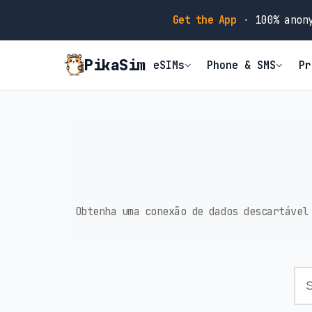
Get the App
·
100% anony
PikaSim
eSIMs
Phone & SMS
Pr
Obtenha uma conexão de dados descartável