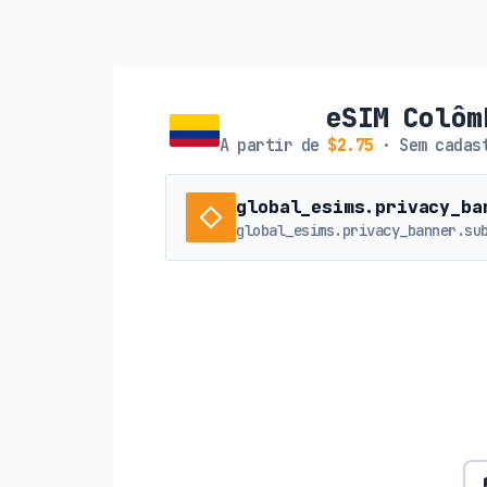
eSIM Colôm
A partir de
$2.75
· Sem cadast
global_esims.privacy_ba
global_esims.privacy_banner.su