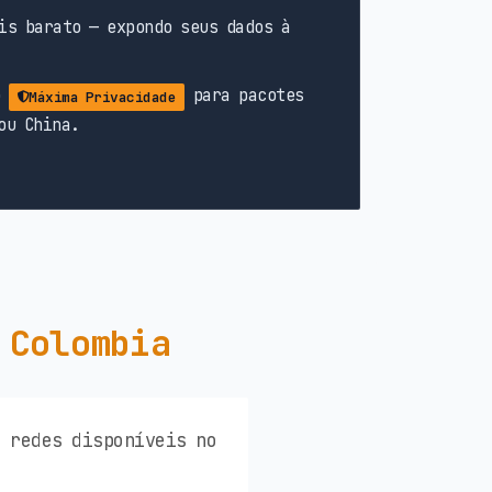
is barato — expondo seus dados à
o
para pacotes
Máxima Privacidade
ou China.
 Colombia
s redes disponíveis no