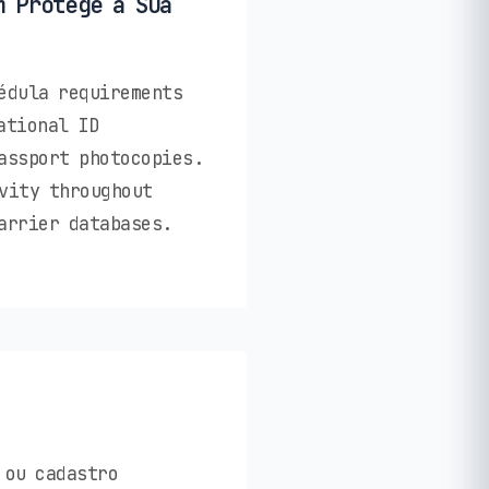
m Protege a Sua
édula requirements
ational ID
assport photocopies.
vity throughout
arrier databases.
 ou cadastro