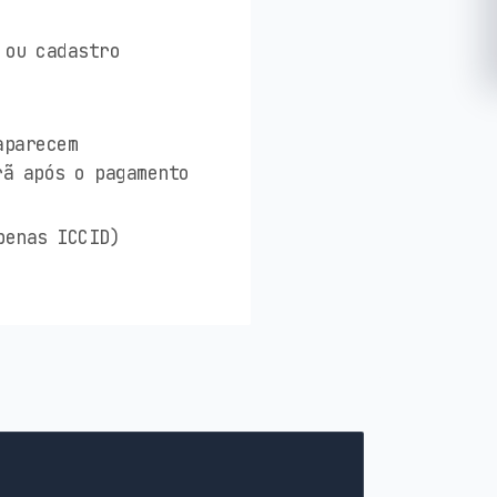
 ou cadastro
aparecem
rã após o pagamento
penas ICCID)