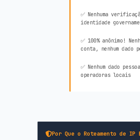
✅ Nenhuma verificaçã
identidade govername
✅ 100% anônimo! Nenh
conta, nenhum dado p
✅ Nenhum dado pessoa
operadoras locais
Por Que o Roteamento de IP 