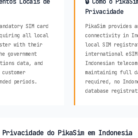
entos Locais de
🔒 Como o PikaSi
Privacidade
andatory SIM card
PikaSim provides a
quiring all local
connectivity in In
ster with their
local SIM registra
he government
international eSIM
tions data, and
Indonesian telecom
 customer
maintaining full d
nded periods.
required, no Indon
database registrat
 Privacidade do PikaSim em Indonesia