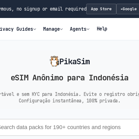
mous, no signup or email required
App Store
Google 
►
Help
ivacy Guides
Manage
Agents
PikaSim
eSIM Anônimo para Indonésia
rtável e sem KYC para Indonésia. Evite o registro obri
Configuração instantânea, 100% privada.