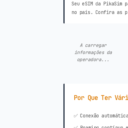
Seu eSIM da PikaSim p
no país. Confira as p
A carregar
informações da
operadora...
Por Que Ter Vár
✅ Conexão automática
✅ Roaming contínuo e