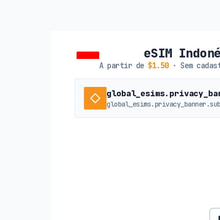
eSIM Indon
A partir de
$1.50
· Sem cadast
global_esims.privacy_ba
global_esims.privacy_banner.su