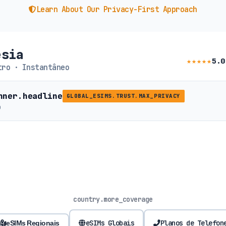
Learn About Our Privacy-First Approach
ésia
★★★★★
5.0
ro · Instantâneo
nner.headline
GLOBAL_ESIMS.TRUST.MAX_PRIVACY
b
country.more_coverage
eSIMs Globais
Planos de Telefon
eSIMs Regionais