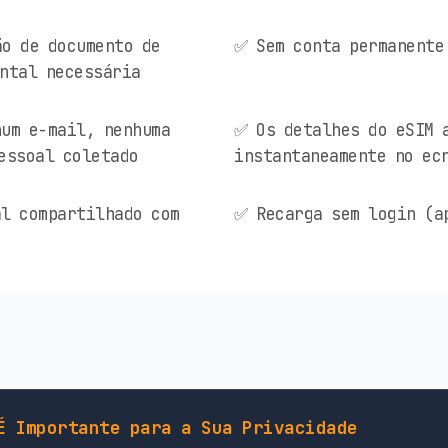
o de documento de
✅ Sem conta permanente
ntal necessária
um e-mail, nenhuma
✅ Os detalhes do eSIM 
essoal coletado
instantaneamente no ec
l compartilhado com
✅ Recarga sem login (a
É Importante para a Sua Privacidade