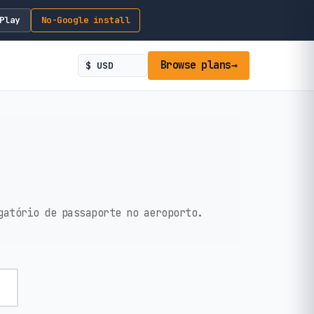
Play
No-Google install
Browse plans
→
gatório de passaporte no aeroporto.