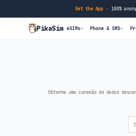
Get the App
·
100% anony
PikaSim
eSIMs
Phone & SMS
Pr
Obtenha uma conexão de dados desca