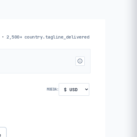
·
2,500+
country.tagline_delivered
MOEDA:
e