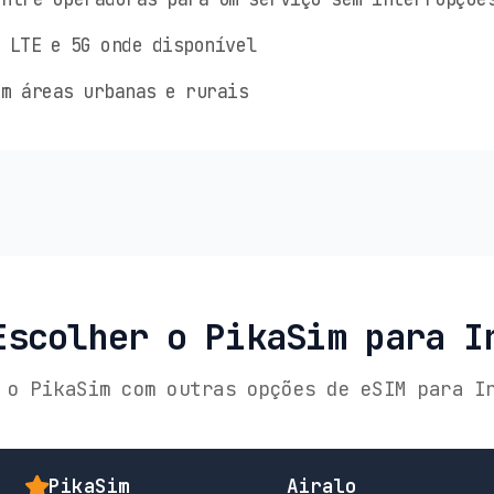
 LTE e 5G onde disponível
m áreas urbanas e rurais
Escolher o PikaSim para I
 o PikaSim com outras opções de eSIM para I
PikaSim
Airalo