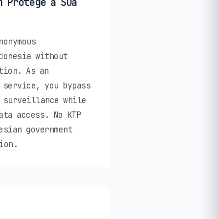
m Protege a Sua
nonymous
donesia without
tion. As an
 service, you bypass
 surveillance while
ata access. No KTP
esian government
ion.