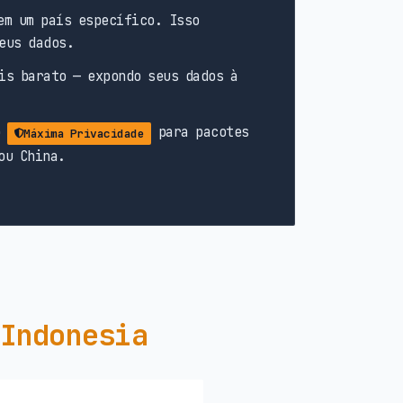
em um país específico. Isso
eus dados.
is barato — expondo seus dados à
o
para pacotes
Máxima Privacidade
ou China.
 Indonesia