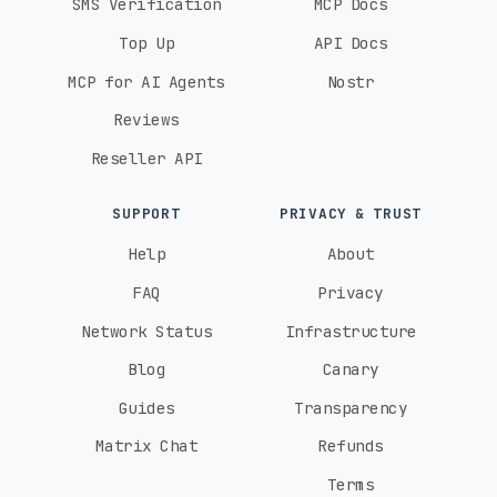
SMS Verification
MCP Docs
Top Up
API Docs
MCP for AI Agents
Nostr
Reviews
Reseller API
SUPPORT
PRIVACY & TRUST
Help
About
FAQ
Privacy
Network Status
Infrastructure
Blog
Canary
Guides
Transparency
Matrix Chat
Refunds
Terms