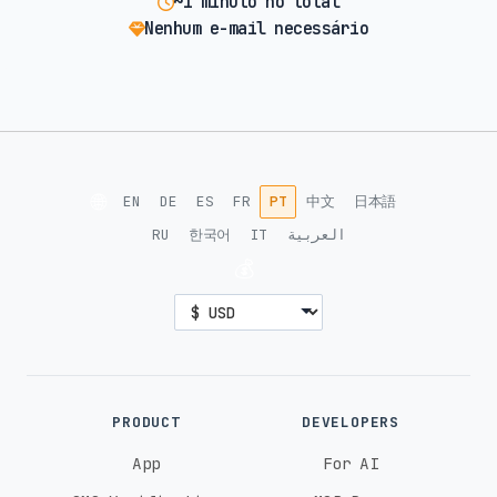
~1 minuto no total
Nenhum e-mail necessário
🌐
EN
DE
ES
FR
PT
中文
日本語
RU
한국어
IT
العربية
💰
PRODUCT
DEVELOPERS
App
For AI