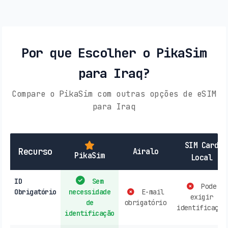
Por que Escolher o PikaSim
para Iraq?
Compare o PikaSim com outras opções de eSIM
para Iraq
SIM Card
Recurso
Airalo
PikaSim
Local
ID
Sem
Pode
Obrigatório
necessidade
E-mail
exigir
de
obrigatório
identificação
identificação