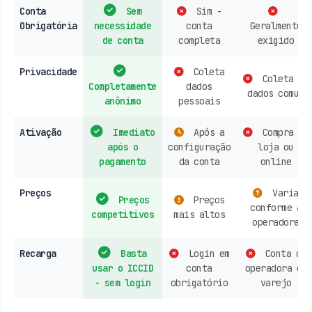
Conta
Sem
Sim -
Obrigatória
necessidade
conta
Geralmente
de conta
completa
exigido
Privacidade
Coleta
Coleta de
Completamente
dados
dados comum
anônimo
pessoais
Ativação
Imediato
Após a
Compra em
após o
configuração
loja ou
pagamento
da conta
online
Preços
Varia
Preços
Preços
conforme a
competitivos
mais altos
operadora
Recarga
Basta
Login em
Conta de
usar o ICCID
conta
operadora ou
- sem login
obrigatório
varejo