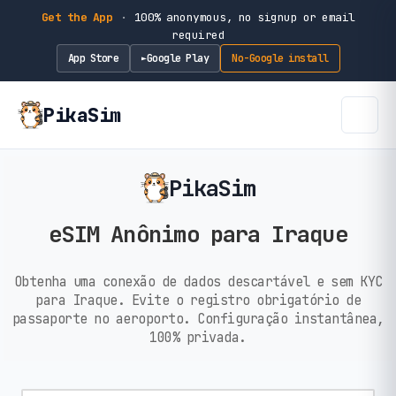
Get the App
·
100% anonymous, no signup or email
required
App Store
Google Play
No-Google install
►
PikaSim
PikaSim
eSIM Anônimo para Iraque
Obtenha uma conexão de dados descartável e sem KYC
para Iraque. Evite o registro obrigatório de
passaporte no aeroporto. Configuração instantânea,
100% privada.