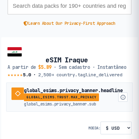
Learn About Our Privacy-First Approach
eSIM Iraque
A partir de
$5.89
· Sem cadastro · Instantâneo
★★★★★
5.0
·
2,500+
country.tagline_delivered
global_esims.privacy_banner.headline
GLOBAL_ESIMS.TRUST.MAX_PRIVACY
global_esims.privacy_banner.sub
MOEDA: