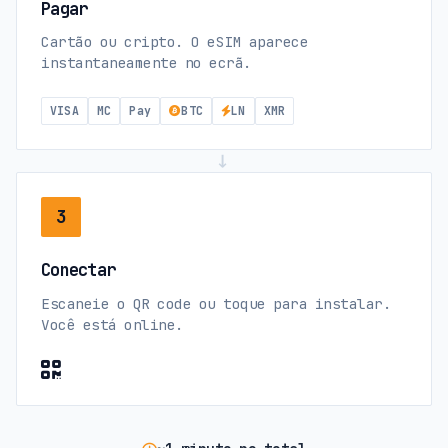
Pagar
Cartão ou cripto. O eSIM aparece
instantaneamente no ecrã.
VISA
MC
Pay
BTC
LN
XMR
→
3
Conectar
Escaneie o QR code ou toque para instalar.
Você está online.