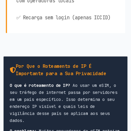
com operadoras locais
✅ Recarga sem login (apenas ICCID)
Por Que o Roteamento de IP É
Importante para a Sua Privacidade
O que é roteamento de IP?
Ao usar um eSIM, o
seu tráfego de internet passa por servidores
em um país específico. Isso determina o seu
endereço IP visível e quais leis de
vigilância desse país se aplicam aos seus
dados.
O problema:
Muitos provedores de eSIM roteiam