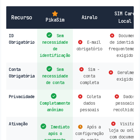
SIM Card
Recurso
Airalo
PikaSim
Local
ID
Sem
Documento
Obrigatório
necessidade
E-mail
de identidade
de
obrigatório
frequentement
identificação
exigido
Conta
Sem
Sim -
Geralment
Obrigatória
necessidade
conta
exigido
de conta
completa
Privacidade
Coleta
Dados
Completamente
dados
pessoais
anônimo
pessoais
recolhidos
Ativação
Visita à
Imediato
Após a
loja ou onlin
após o
configuração
com documento
pagamento
da conta