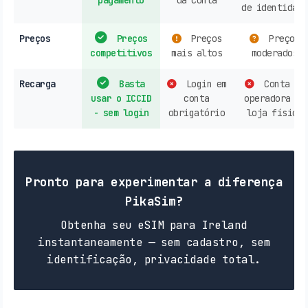
de identidade
Preços
Preços
Preços
Preços
competitivos
mais altos
moderados
Recarga
Basta
Login em
Conta de
usar o ICCID
conta
operadora ou
- sem login
obrigatório
loja física
Pronto para experimentar a diferença
PikaSim?
Obtenha seu eSIM para Ireland
instantaneamente — sem cadastro, sem
identificação, privacidade total.