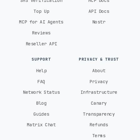
SMS Verification
MCP Docs
Top Up
API Docs
MCP for AI Agents
Nostr
Reviews
Reseller API
SUPPORT
PRIVACY & TRUST
Help
About
FAQ
Privacy
Network Status
Infrastructure
Blog
Canary
Guides
Transparency
Matrix Chat
Refunds
Terms