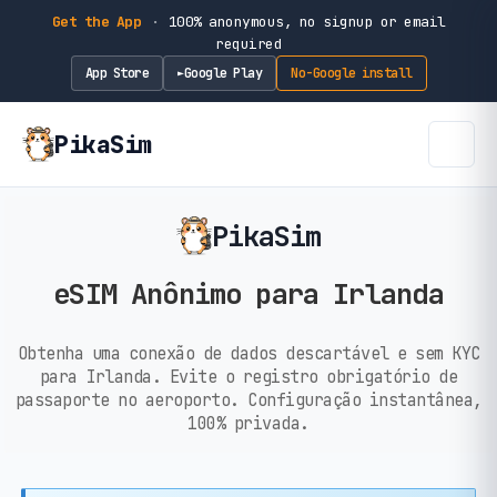
Get the App
·
100% anonymous, no signup or email
required
App Store
Google Play
No-Google install
►
PikaSim
PikaSim
eSIM Anônimo para Irlanda
Obtenha uma conexão de dados descartável e sem KYC
para Irlanda. Evite o registro obrigatório de
passaporte no aeroporto. Configuração instantânea,
100% privada.