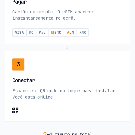
Pagar
Cartão ou cripto. O eSIM aparece
instantaneamente no ecrã.
VISA
MC
Pay
BTC
LN
XMR
→
3
Conectar
Escaneie o QR code ou toque para instalar.
Você está online.
~1 minuto no total