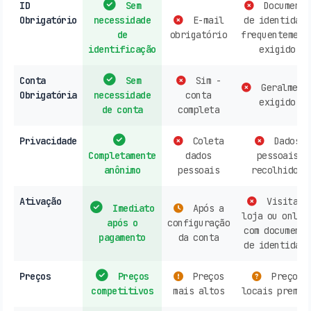
ID
Sem
Documento
Obrigatório
necessidade
E-mail
de identidade
de
obrigatório
frequentement
identificação
exigido
Conta
Sem
Sim -
Geralment
Obrigatória
necessidade
conta
exigido
de conta
completa
Privacidade
Coleta
Dados
Completamente
dados
pessoais
anônimo
pessoais
recolhidos
Ativação
Visita à
Imediato
Após a
loja ou onlin
após o
configuração
com documento
pagamento
da conta
de identidade
Preços
Preços
Preços
Preços
competitivos
mais altos
locais premiu