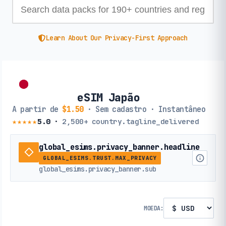
Learn About Our Privacy-First Approach
eSIM Japão
A partir de
$1.50
· Sem cadastro · Instantâneo
★★★★★
5.0
·
2,500+
country.tagline_delivered
global_esims.privacy_banner.headline
GLOBAL_ESIMS.TRUST.MAX_PRIVACY
global_esims.privacy_banner.sub
MOEDA: