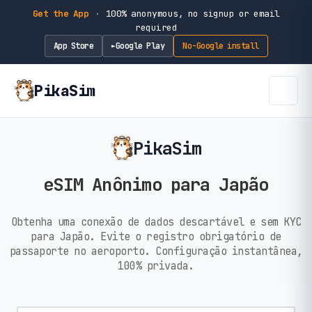
Get the App
·
100% anonymous, no signup or email
required
App Store
Google Play
No-Google install
►
PikaSim
PikaSim
eSIM Anônimo para Japão
Obtenha uma conexão de dados descartável e sem KYC
para Japão. Evite o registro obrigatório de
passaporte no aeroporto. Configuração instantânea,
100% privada.