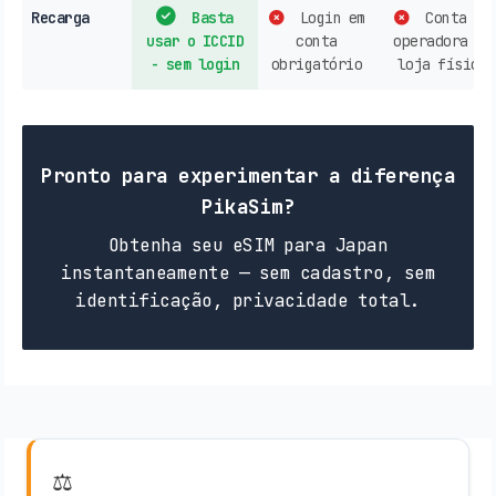
Recarga
Basta
Login em
Conta de
usar o ICCID
conta
operadora ou
- sem login
obrigatório
loja física
Pronto para experimentar a diferença
PikaSim?
Obtenha seu eSIM para Japan
instantaneamente — sem cadastro, sem
identificação, privacidade total.
⚖️