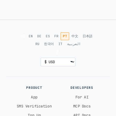
🌐
EN
DE
ES
FR
PT
中文
日本語
RU
한국어
IT
العربية
💰
PRODUCT
DEVELOPERS
App
For AI
SMS Verification
MCP Docs
Top Up
API Docs