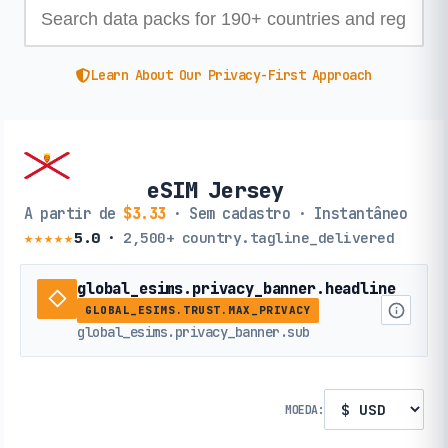
Learn About Our Privacy-First Approach
eSIM Jersey
A partir de
$3.33
· Sem cadastro · Instantâneo
★★★★★
5.0
·
2,500+
country.tagline_delivered
global_esims.privacy_banner.headline
GLOBAL_ESIMS.TRUST.MAX_PRIVACY
global_esims.privacy_banner.sub
MOEDA: