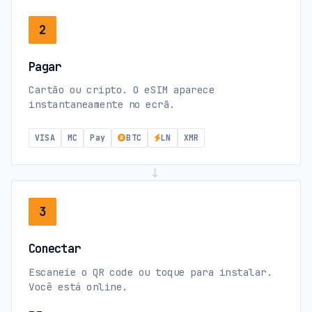
2
Pagar
Cartão ou cripto. O eSIM aparece
instantaneamente no ecrã.
VISA
MC
Pay
BTC
LN
XMR
→
3
Conectar
Escaneie o QR code ou toque para instalar.
Você está online.