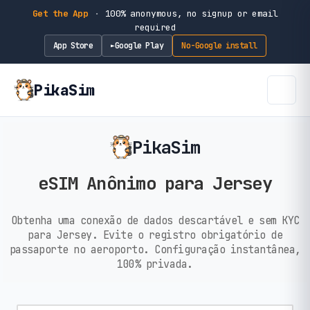
Get the App
·
100% anonymous, no signup or email
required
App Store
Google Play
No-Google install
►
PikaSim
PikaSim
eSIM Anônimo para Jersey
Obtenha uma conexão de dados descartável e sem KYC
para Jersey. Evite o registro obrigatório de
passaporte no aeroporto. Configuração instantânea,
100% privada.