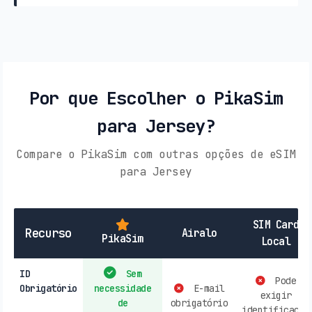
Por que Escolher o PikaSim
para Jersey?
Compare o PikaSim com outras opções de eSIM
para Jersey
SIM Card
Recurso
Airalo
PikaSim
Local
ID
Sem
Pode
Obrigatório
necessidade
E-mail
exigir
de
obrigatório
identificação