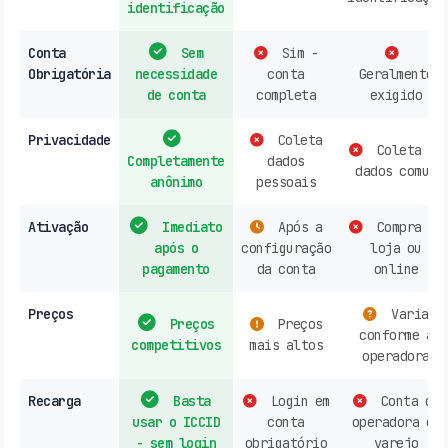
identificação
Conta
Sem
Sim -
Obrigatória
necessidade
conta
Geralmente
de conta
completa
exigido
Privacidade
Coleta
Coleta de
Completamente
dados
dados comum
anônimo
pessoais
Ativação
Imediato
Após a
Compra em
após o
configuração
loja ou
pagamento
da conta
online
Preços
Varia
Preços
Preços
conforme a
competitivos
mais altos
operadora
Recarga
Basta
Login em
Conta de
usar o ICCID
conta
operadora ou
- sem login
obrigatório
varejo