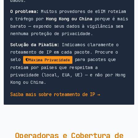
dados.
O problema:
Muitos provedores de eSIM roteiam
o tráfego por
Hong Kong ou China
porque é mais
barato — expondo seus dados à vigilância sem
nenhuma proteção de privacidade.
Solução da PikaSim:
Indicamos claramente o
roteamento de IP em cada pacote. Procure o
selo
para pacotes que
Máxima Privacidade
roteiam por países que respeitam a
privacidade (local, EUA, UE) — e não por Hong
Kong ou China.
Saiba mais sobre roteamento de IP →
Operadoras e Cobertura de