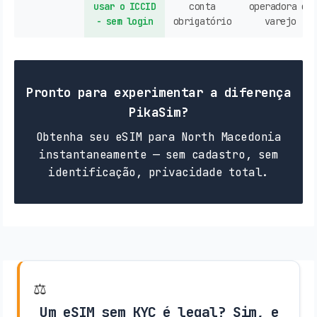
usar o ICCID
conta
operadora ou
- sem login
obrigatório
varejo
Pronto para experimentar a diferença
PikaSim?
Obtenha seu eSIM para North Macedonia
instantaneamente — sem cadastro, sem
identificação, privacidade total.
⚖️
Um eSIM sem KYC é legal? Sim, e