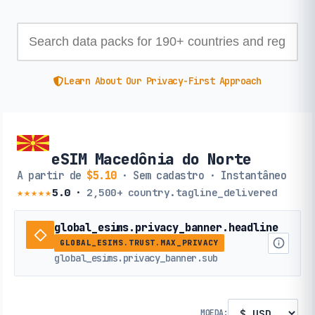
Learn About Our Privacy-First Approach
eSIM Macedônia do Norte
A partir de
$5.10
· Sem cadastro · Instantâneo
★★★★★
5.0
·
2,500+
country.tagline_delivered
global_esims.privacy_banner.headline
GLOBAL_ESIMS.TRUST.MAX_PRIVACY
global_esims.privacy_banner.sub
MOEDA: