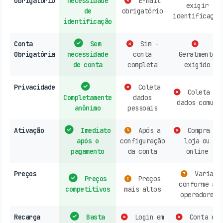
Obrigatório
necessidade
E-mail
exigir
de
obrigatório
identificação
identificação
Conta
Sem
Sim -
Obrigatória
necessidade
conta
Geralmente
de conta
completa
exigido
Privacidade
Coleta
Coleta de
Completamente
dados
dados comum
anônimo
pessoais
Ativação
Imediato
Após a
Compra em
após o
configuração
loja ou
pagamento
da conta
online
Preços
Varia
Preços
Preços
conforme a
competitivos
mais altos
operadora
Recarga
Basta
Login em
Conta de