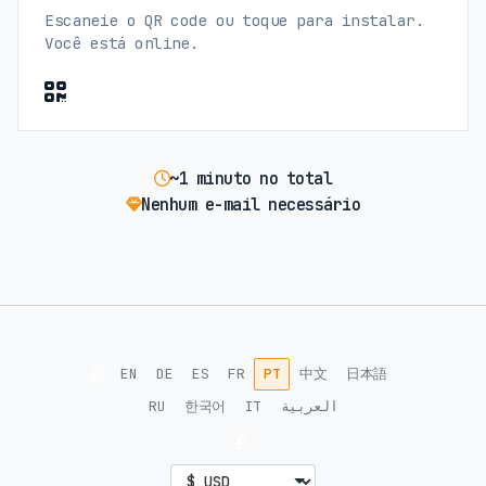
Escaneie o QR code ou toque para instalar.
Você está online.
~1 minuto no total
Nenhum e-mail necessário
🌐
EN
DE
ES
FR
PT
中文
日本語
RU
한국어
IT
العربية
💰