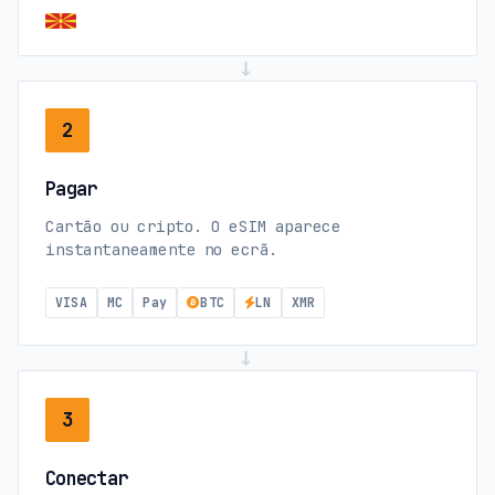
→
2
Pagar
Cartão ou cripto. O eSIM aparece
instantaneamente no ecrã.
VISA
MC
Pay
BTC
LN
XMR
→
3
Conectar