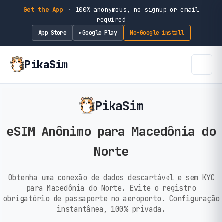
Get the App
·
100% anonymous, no signup or email
required
App Store
Google Play
No-Google install
►
PikaSim
PikaSim
eSIM Anônimo para Macedônia do
Norte
Obtenha uma conexão de dados descartável e sem KYC
para Macedônia do Norte. Evite o registro
obrigatório de passaporte no aeroporto. Configuração
instantânea, 100% privada.