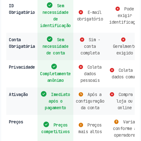
ID
Sem
Pode
Obrigatório
necessidade
E-mail
exigir
de
obrigatório
identificação
identificação
Conta
Sem
Sim -
Obrigatória
necessidade
conta
Geralmente
de conta
completa
exigido
Privacidade
Coleta
Coleta de
Completamente
dados
dados comum
anônimo
pessoais
Ativação
Imediato
Após a
Compra em
após o
configuração
loja ou
pagamento
da conta
online
Preços
Varia
Preços
Preços
conforme a
competitivos
mais altos
operadora