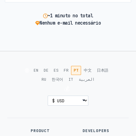
~1 minuto no total
Nenhum e-mail necessário
🌐
EN
DE
ES
FR
PT
中文
日本語
RU
한국어
IT
العربية
💰
PRODUCT
DEVELOPERS