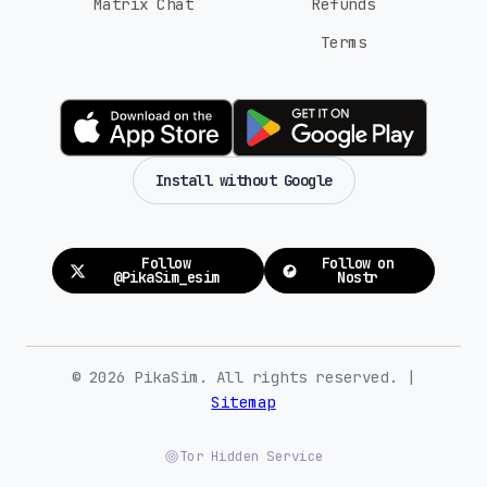
Matrix Chat
Refunds
Terms
Install without Google
Follow
Follow on
@PikaSim_esim
Nostr
© 2026 PikaSim. All rights reserved. |
Sitemap
Tor Hidden Service