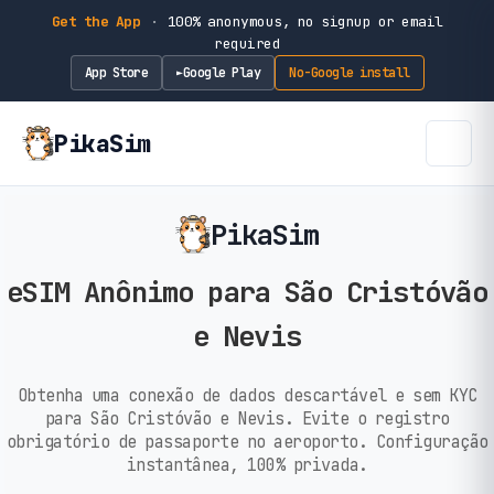
Get the App
·
100% anonymous, no signup or email
required
App Store
Google Play
No-Google install
►
PikaSim
PikaSim
eSIM Anônimo para São Cristóvão
e Nevis
Obtenha uma conexão de dados descartável e sem KYC
para São Cristóvão e Nevis. Evite o registro
obrigatório de passaporte no aeroporto. Configuração
instantânea, 100% privada.