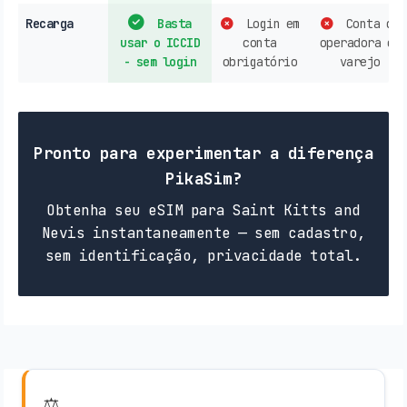
Recarga
Basta
Login em
Conta de
usar o ICCID
conta
operadora ou
- sem login
obrigatório
varejo
Pronto para experimentar a diferença
PikaSim?
Obtenha seu eSIM para Saint Kitts and
Nevis instantaneamente — sem cadastro,
sem identificação, privacidade total.
⚖️