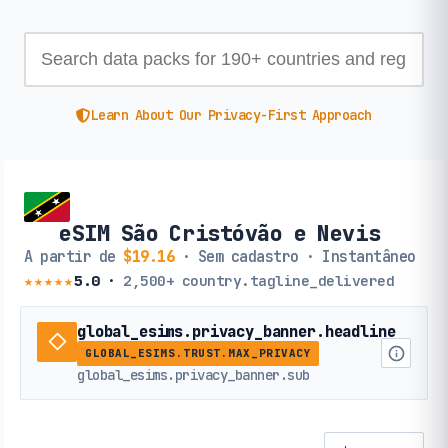
Learn About Our Privacy-First Approach
eSIM São Cristóvão e Nevis
A partir de
$19.16
· Sem cadastro · Instantâneo
★★★★★
5.0
·
2,500+
country.tagline_delivered
global_esims.privacy_banner.headline
GLOBAL_ESIMS.TRUST.MAX_PRIVACY
global_esims.privacy_banner.sub