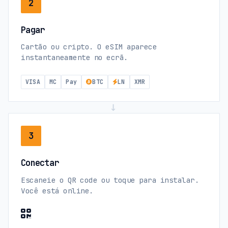
2
Pagar
Cartão ou cripto. O eSIM aparece
instantaneamente no ecrã.
VISA
MC
Pay
BTC
LN
XMR
→
3
Conectar
Escaneie o QR code ou toque para instalar.
Você está online.