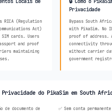
entos Locais de
🔒 Como o PikaSi
Privacidade
s RICA (Regulation
Bypass South Afric
ommunications Act)
with PikaSim. No I
 SIM cards. Users
proof of address. 
assport and proof
connectivity throu
riers maintaining
without carrier da
ses.
government registr
 Privacidade do PikaSim em South Afri
o de documento de
✅ Sem conta permanente