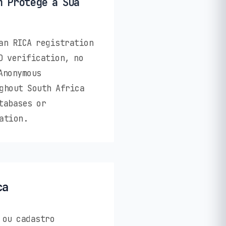
m Protege a Sua
an RICA registration
D verification, no
Anonymous
ghout South Africa
tabases or
ation.
ca
 ou cadastro