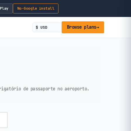
Play
No-Google install
Browse plans
→
rigatório de passaporte no aeroporto.