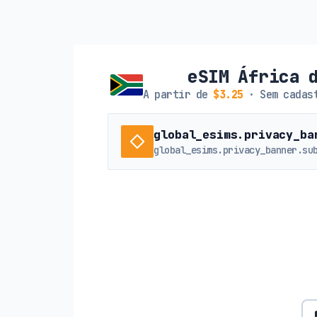
eSIM África 
A partir de
$3.25
· Sem cadast
global_esims.privacy_ba
global_esims.privacy_banner.su