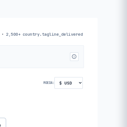
·
2,500+
country.tagline_delivered
MOEDA:
e