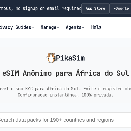
mous, no signup or email required
App Store
Google 
►
Help
ivacy Guides
Manage
Agents
PikaSim
eSIM Anônimo para África do Sul
ável e sem KYC para África do Sul. Evite o registro ob
Configuração instantânea, 100% privada.