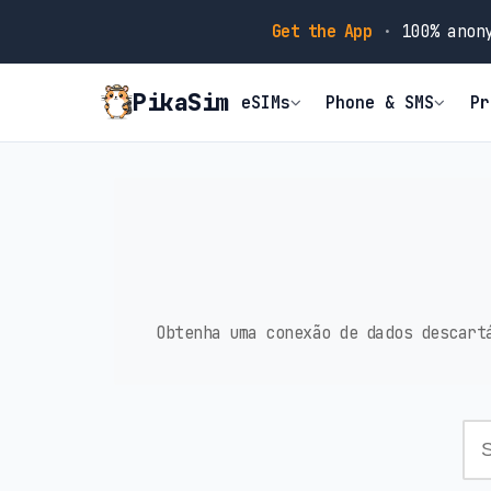
Get the App
·
100% anony
PikaSim
eSIMs
Phone & SMS
Pr
Obtenha uma conexão de dados descart