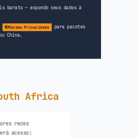
is barato — expondo seus dados à
o
para pacotes
Máxima Privacidade
ou China.
outh Africa
ores redes
terá acesso: