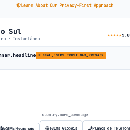
Learn About Our Privacy-First Approach
do Sul
★★★★★
5.0
ro · Instantâneo
nner.headline
GLOBAL_ESIMS.TRUST.MAX_PRIVACY
b
country.more_coverage
eSIMs Globais
Planos de Telefon
eSIMs Regionais