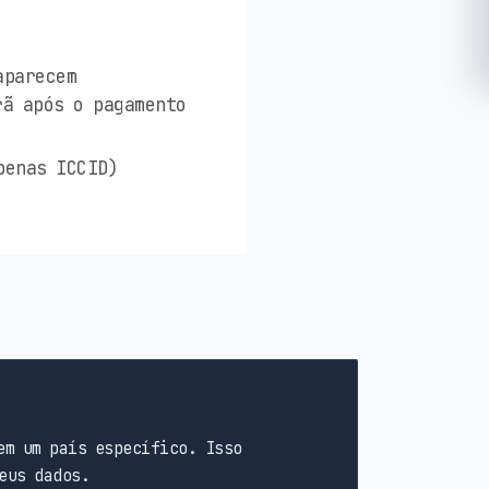
aparecem
rã após o pagamento
penas ICCID)
em um país específico. Isso
eus dados.