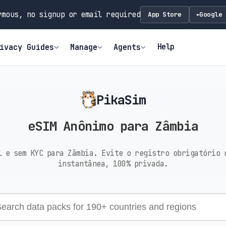
mous, no signup or email required
App Store
Google 
►
Help
ivacy Guides
Manage
Agents
PikaSim
eSIM Anônimo para Zâmbia
l e sem KYC para Zâmbia. Evite o registro obrigatório 
instantânea, 100% privada.