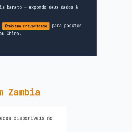
is barato — expondo seus dados à
o
para pacotes
Máxima Privacidade
ou China.
m Zambia
redes disponíveis no