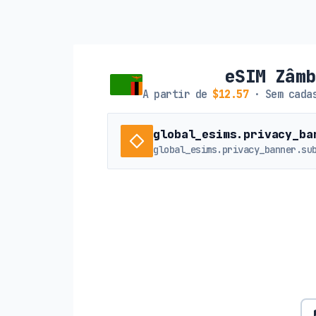
eSIM Zâm
A partir de
$12.57
· Sem cadas
global_esims.privacy_ba
global_esims.privacy_banner.su