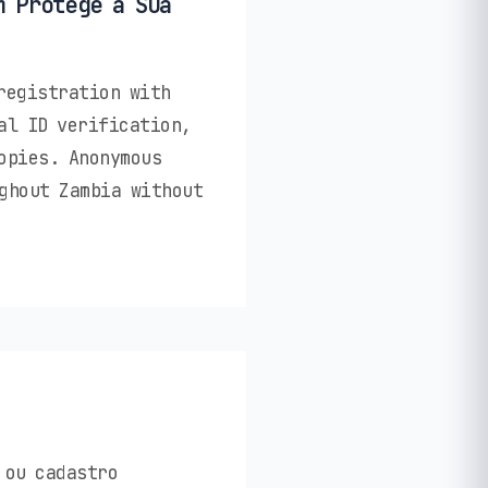
m Protege a Sua
registration with
al ID verification,
opies. Anonymous
ghout Zambia without
 ou cadastro