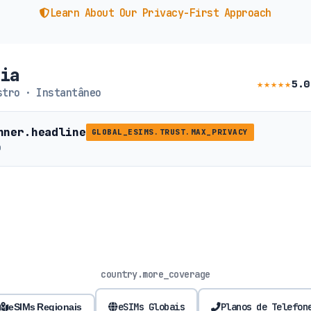
Learn About Our Privacy-First Approach
bia
★★★★★
5.0
tro · Instantâneo
nner.headline
GLOBAL_ESIMS.TRUST.MAX_PRIVACY
b
country.more_coverage
eSIMs Globais
Planos de Telefon
eSIMs Regionais