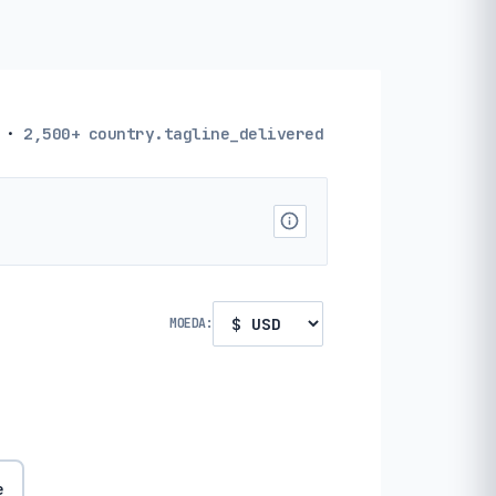
·
2,500+
country.tagline_delivered
MOEDA:
e