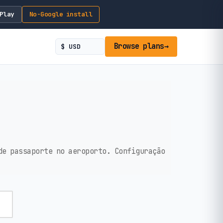
Play
No-Google install
Browse plans
→
de passaporte no aeroporto. Configuração