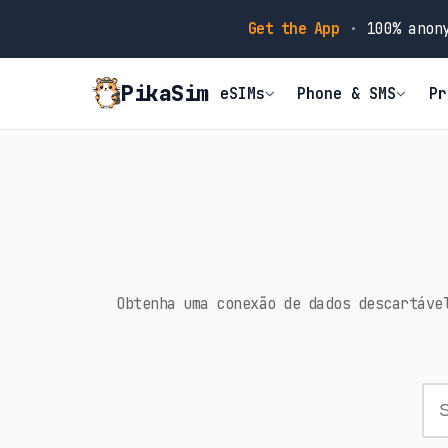
Get the App
·
100% anony
PikaSim
eSIMs
Phone & SMS
Pr
Obtenha uma conexão de dados descartáve