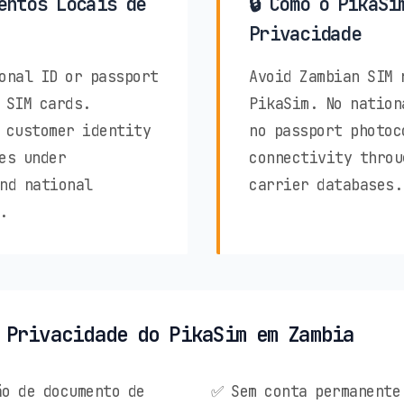
entos Locais de
🔒 Como o PikaSi
Privacidade
onal ID or passport
Avoid Zambian SIM 
 SIM cards.
PikaSim. No nation
 customer identity
no passport photoc
es under
connectivity throu
nd national
carrier databases.
.
 Privacidade do PikaSim em Zambia
o de documento de
✅ Sem conta permanente