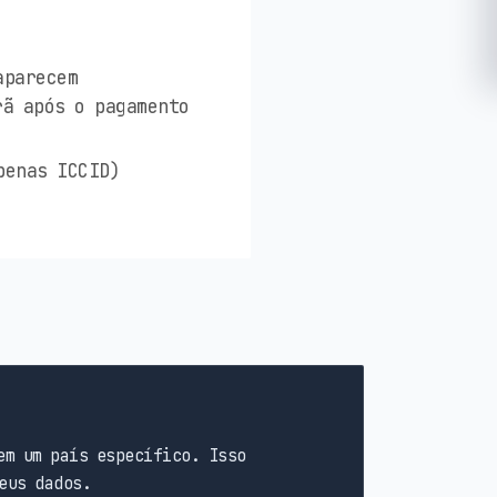
aparecem
rã após o pagamento
penas ICCID)
em um país específico. Isso
eus dados.