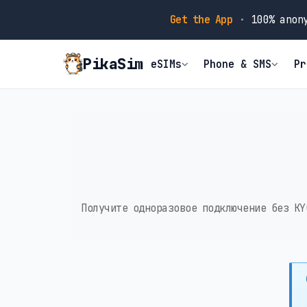
Get the App
·
100% anony
PikaSim
eSIMs
Phone & SMS
Pr
Получите одноразовое подключение без KY