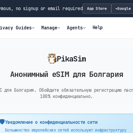
mous, no signup or email required
App Store
Google 
►
Help
ivacy Guides
Manage
Agents
PikaSim
Анонимный eSIM для Болгария
C для Болгария. Обойдите обязательную регистрацию пас
100% конфиденциально.
🛡️
Уведомление о конфиденциальности сети
Большинство европейских сетей используют инфраструктуру