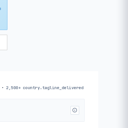
з
·
2,500+
country.tagline_delivered