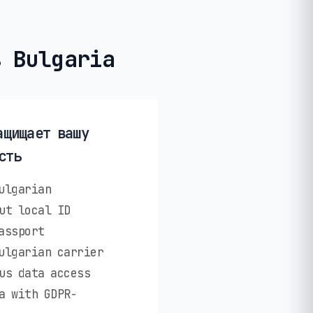
в Bulgaria
ащищает вашу
сть
ulgarian
ut local ID
assport
ulgarian carrier
us data access
a with GDPR-