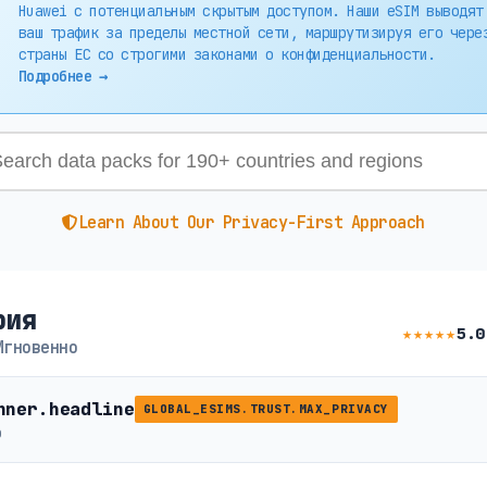
Huawei с потенциальным скрытым доступом. Наши eSIM выводят
ваш трафик за пределы местной сети, маршрутизируя его чере
страны ЕС со строгими законами о конфиденциальности.
Подробнее →
Learn About Our Privacy-First Approach
рия
★★★★★
5.0
Мгновенно
nner.headline
GLOBAL_ESIMS.TRUST.MAX_PRIVACY
b