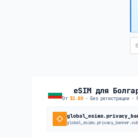
eSIM для Болга
От
$2.80
· Без регистрации · 
global_esims.privacy_ba
global_esims.privacy_banner.su