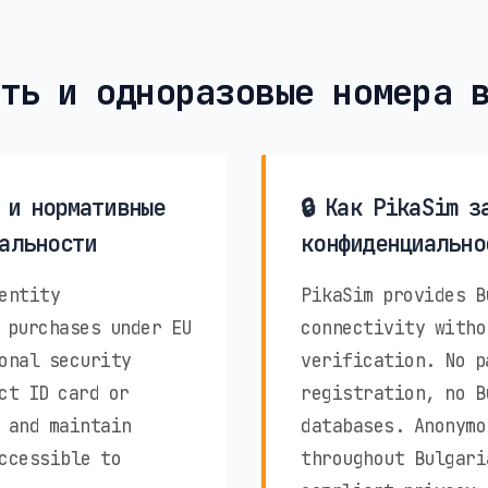
ть и одноразовые номера 
 и нормативные
🔒 Как PikaSim з
альности
конфиденциально
entity
PikaSim provides B
 purchases under EU
connectivity witho
onal security
verification. No p
ct ID card or
registration, no B
 and maintain
databases. Anonymo
ccessible to
throughout Bulgari