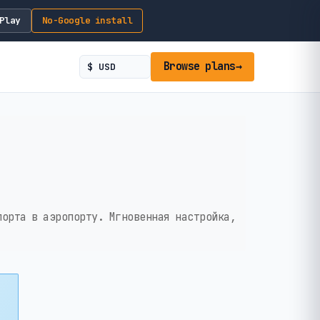
Play
No-Google install
Browse plans
→
порта в аэропорту. Мгновенная настройка,