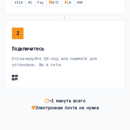
VISA
MC
Pay
BTC
LN
XMR
→
3
Подключитесь
Отсканируйте QR-код или нажмите для
установки. Вы в сети.
~1 минута всего
Электронная почта не нужна