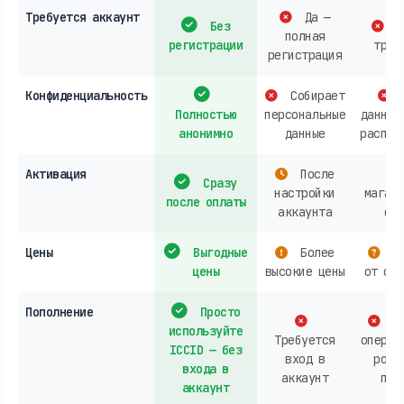
Требуется аккаунт
Да —
Без
О
полная
регистрации
треб
регистрация
Конфиденциальность
Собирает
Полностью
персональные
данных
анонимно
данные
распро
Активация
После
Сразу
настройки
магази
после оплаты
аккаунта
онл
Цены
Выгодные
Более
За
цены
высокие цены
от опе
Пополнение
Просто
Ак
используйте
Требуется
операт
ICCID — без
вход в
розн
входа в
аккаунт
пок
аккаунт