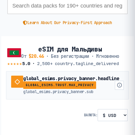
Learn About Our Privacy-First Approach
eSIM для Мальдивы
От
$20.46
· Без регистрации · Мгновенно
★★★★★
5.0
·
2,500+
country.tagline_delivered
global_esims.privacy_banner.headline
GLOBAL_ESIMS.TRUST.MAX_PRIVACY
global_esims.privacy_banner.sub
ВАЛЮТА: