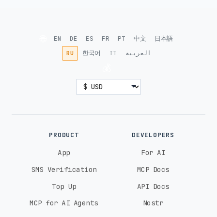
🌐
EN
DE
ES
FR
PT
中文
日本語
RU
한국어
IT
العربية
💰
PRODUCT
DEVELOPERS
App
For AI
SMS Verification
MCP Docs
Top Up
API Docs
MCP for AI Agents
Nostr