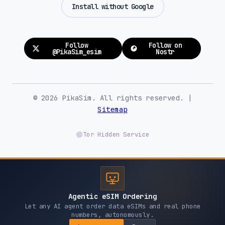
Install without Google
Follow
Follow on
@PikaSim_esim
Nostr
© 2026 PikaSim. All rights reserved. |
Sitemap
Tor Hidden Service
Agentic eSIM Ordering
Let any AI agent order data eSIMs and real phone
numbers, autonomously.