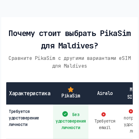
Почему стоит выбрать PikaSim
для Maldives?
Сравните PikaSim с другими вариантами eSIM
для Maldives
Мес
Характеристика
Airalo
PikaSim
SIM-
Требуется
М
Без
удостоверение
потреб
удостоверения
Требуется
личности
удосто
личности
email
личн