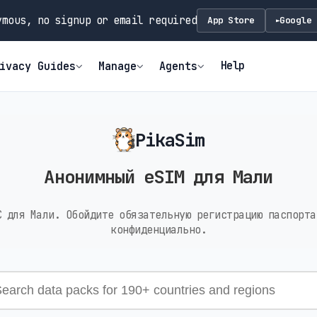
mous, no signup or email required
App Store
Google 
►
Help
ivacy Guides
Manage
Agents
PikaSim
Анонимный eSIM для Мали
C для Мали. Обойдите обязательную регистрацию паспорта
конфиденциально.