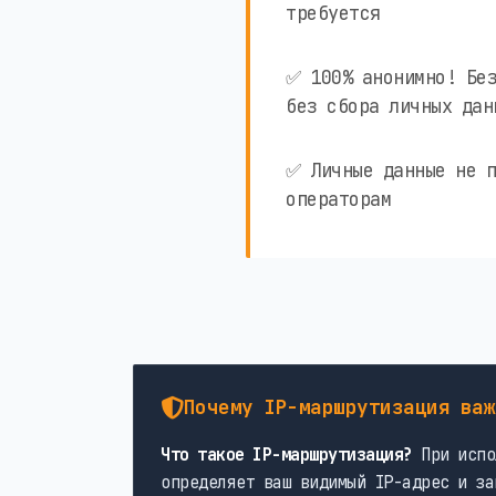
требуется
✅ 100% анонимно! Без
без сбора личных дан
✅ Личные данные не п
операторам
Почему IP-маршрутизация важ
Что такое IP-маршрутизация?
При испо
определяет ваш видимый IP-адрес и за