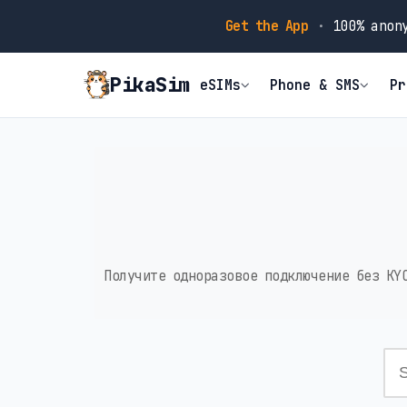
Get the App
·
100% anony
PikaSim
eSIMs
Phone & SMS
Pr
Получите одноразовое подключение без KY