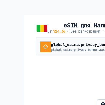
eSIM для Мал
От
$14.36
· Без регистрации ·
global_esims.privacy_ba
global_esims.privacy_banner.su