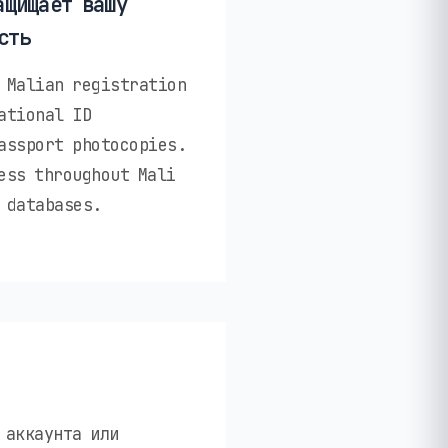
ащищает вашу
сть
 Malian registration
ational ID
assport photocopies.
ess throughout Mali
 databases.
 аккаунта или