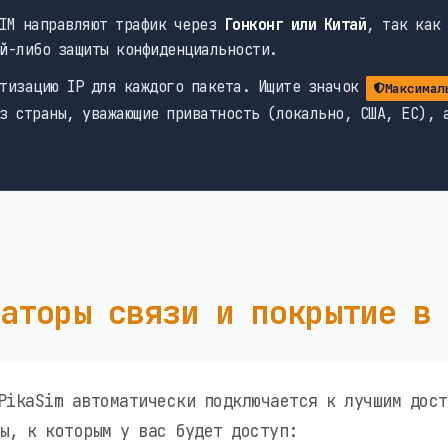
IM направляют трафик через
Гонконг или Китай
, так как
й-либо защиты конфиденциальности.
тизацию IP для каждого пакета. Ищите значок
Максимал
з страны, уважающие приватность (локально, США, ЕС), 
аторы связи и покрытие в
PikaSim автоматически подключается к лучшим дост
ы, к которым у вас будет доступ: