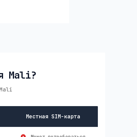
я Mali?
Mali
Местная SIM-карта
Может потребоваться