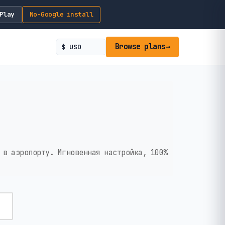
Play
No-Google install
Browse plans
→
 в аэропорту. Мгновенная настройка, 100%