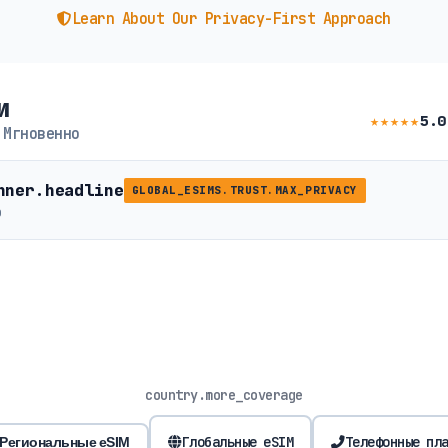
Learn About Our Privacy-First Approach
и
★★★★★
5.0
 Мгновенно
nner.headline
GLOBAL_ESIMS.TRUST.MAX_PRIVACY
b
country.more_coverage
Глобальные eSIM
Телефонные пл
Региональные eSIM