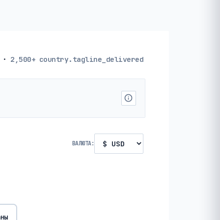
·
2,500+
country.tagline_delivered
ВАЛЮТА:
аны