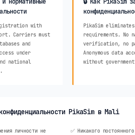
 и нормативные
🔒 Как PikaSim з
альности
конфиденциально
gistration with
PikaSim eliminates
ort. Carriers must
requirements. No n
tabases and
verification, no p
ccess under
Anonymous data acc
nd national
without government
.
конфиденциальности PikaSim в Mali
ения личности не
✅ Никакого постоянного