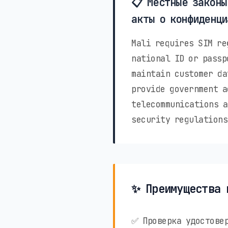
📋 Местные законы
акты о конфиденци
Mali requires SIM re
national ID or passp
maintain customer da
provide government a
telecommunications a
security regulations
✨ Преимущества 
✅ Проверка удостовер