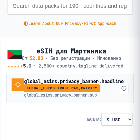
Learn About Our Privacy-First Approach
eSIM для Мартиника
От
$2.80
· Без регистрации · Мгновенно
★★★★★
5.0
·
2,500+
country.tagline_delivered
global_esims.privacy_banner.headline
GLOBAL_ESIMS.TRUST.MAX_PRIVACY
global_esims.privacy_banner.sub
ВАЛЮТА: