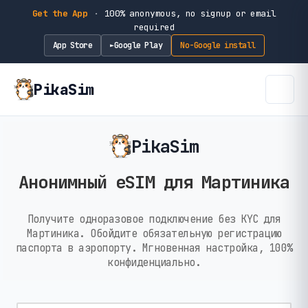
Get the App
·
100% anonymous, no signup or email
required
App Store
Google Play
No-Google install
►
PikaSim
PikaSim
Анонимный eSIM для Мартиника
Получите одноразовое подключение без KYC для
Мартиника. Обойдите обязательную регистрацию
паспорта в аэропорту. Мгновенная настройка, 100%
конфиденциально.