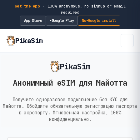
Get the App
·
100% anonymous, no signup or email
required
App Store
Google Play
No-Google install
►
PikaSim
PikaSim
Анонимный eSIM для Майотта
Получите одноразовое подключение без KYC для
Майотта. Обойдите обязательную регистрацию паспорта
в аэропорту. Мгновенная настройка, 100%
конфиденциально.