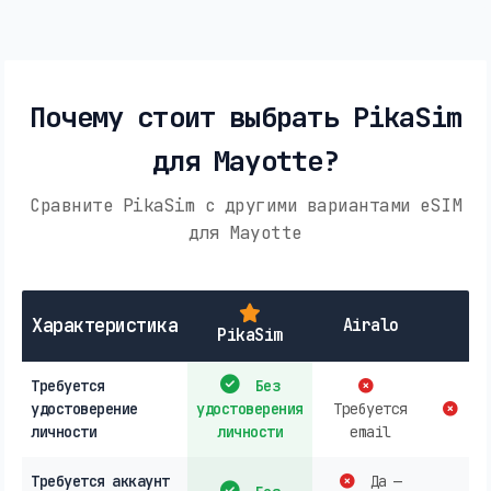
Почему стоит выбрать PikaSim
для Mayotte?
Сравните PikaSim с другими вариантами eSIM
для Mayotte
Характеристика
Airalo
PikaSim
Требуется
Без
удостоверение
удостоверения
Требуется
co
личности
личности
email
Требуется аккаунт
Да —