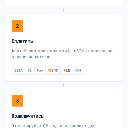
→
2
Оплатить
Картой или криптовалютой. eSIM появится на
экране мгновенно.
VISA
MC
Pay
BTC
LN
XMR
→
3
Подключитесь
Отсканируйте QR-код или нажмите для