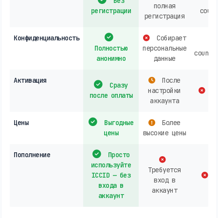
Без
полная
регистрации
count
регистрация
Конфиденциальность
Собирает
Полностью
персональные
countr
анонимно
данные
Активация
После
Сразу
настройки
co
после оплаты
аккаунта
Цены
Выгодные
Более
цены
высокие цены
Пополнение
Просто
используйте
Требуется
ICCID — без
В
вход в
входа в
аккаунт
аккаунт