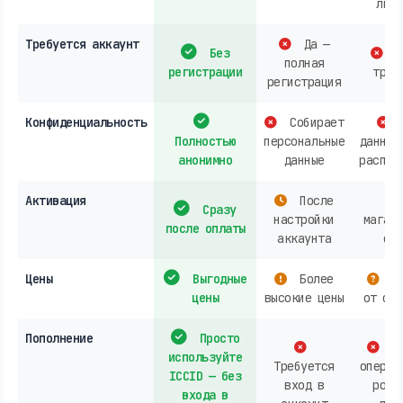
личн
Требуется аккаунт
Да —
Без
О
полная
регистрации
треб
регистрация
Конфиденциальность
Собирает
Полностью
персональные
данных
анонимно
данные
распро
Активация
После
Сразу
настройки
магази
после оплаты
аккаунта
онл
Цены
Выгодные
Более
За
цены
высокие цены
от опе
Пополнение
Просто
Ак
используйте
Требуется
операт
ICCID — без
вход в
розн
входа в