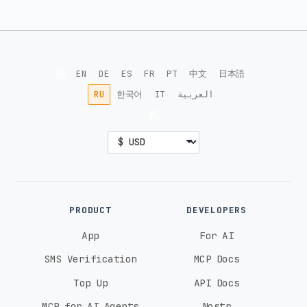
🌐
EN
DE
ES
FR
PT
中文
日本語
RU
한국어
IT
العربية
💰
PRODUCT
DEVELOPERS
App
For AI
SMS Verification
MCP Docs
Top Up
API Docs
MCP for AI Agents
Nostr