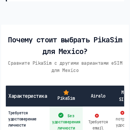
Почему стоит выбрать PikaSim
для Mexico?
Сравните PikaSim с другими вариантами eSIM
для Mexico
Мес
Характеристика
Airalo
PikaSim
SIM-
Требуется
М
Без
удостоверение
потреб
удостоверения
Требуется
личности
удосто
личности
email