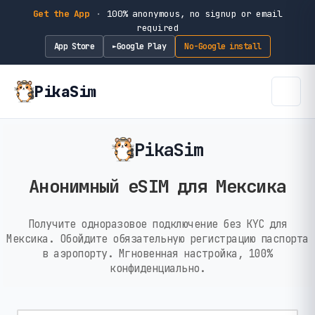
Get the App
·
100% anonymous, no signup or email
required
App Store
Google Play
No-Google install
►
PikaSim
PikaSim
Анонимный eSIM для Мексика
Получите одноразовое подключение без KYC для
Мексика. Обойдите обязательную регистрацию паспорта
в аэропорту. Мгновенная настройка, 100%
конфиденциально.