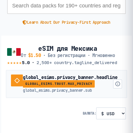
Learn About Our Privacy-First Approach
eSIM для Мексика
От
$1.50
· Без регистрации · Мгновенно
★★★★★
5.0
·
2,500+
country.tagline_delivered
global_esims.privacy_banner.headline
GLOBAL_ESIMS.TRUST.MAX_PRIVACY
global_esims.privacy_banner.sub
ВАЛЮТА: