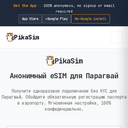
Get the App
·
100% anonymous, no signup or email
required
App Store
Google Play
No-Google install
►
PikaSim
PikaSim
Анонимный eSIM для Парагвай
Получите одноразовое подключение без KYC для
Парагвай. Обойдите обязательную регистрацию паспорта
в аэропорту. Мгновенная настройка, 100%
конфиденциально.