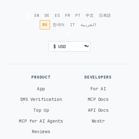
🌐
EN
DE
ES
FR
PT
中文
日本語
RU
한국어
IT
العربية
💰
PRODUCT
DEVELOPERS
App
For AI
SMS Verification
MCP Docs
Top Up
API Docs
MCP for AI Agents
Nostr
Reviews