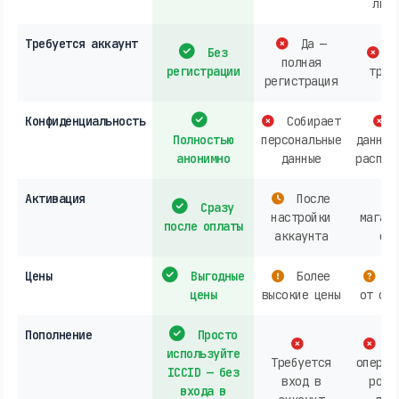
личн
Требуется аккаунт
Да —
Без
О
полная
регистрации
треб
регистрация
Конфиденциальность
Собирает
Полностью
персональные
данных
анонимно
данные
распро
Активация
После
Сразу
настройки
магази
после оплаты
аккаунта
онл
Цены
Выгодные
Более
За
цены
высокие цены
от опе
Пополнение
Просто
Ак
используйте
Требуется
операт
ICCID — без
вход в
розн
входа в