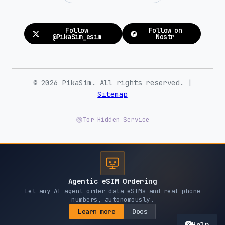
Follow
Follow on
@PikaSim_esim
Nostr
© 2026 PikaSim. All rights reserved. |
Sitemap
Tor Hidden Service
Agentic eSIM Ordering
Let any AI agent order data eSIMs and real phone
numbers, autonomously.
Learn more
Docs
Help