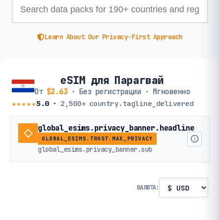
Learn About Our Privacy-First Approach
eSIM для Парагвай
От
$2.63
· Без регистрации · Мгновенно
★★★★★
5.0
·
2,500+
country.tagline_delivered
global_esims.privacy_banner.headline
GLOBAL_ESIMS.TRUST.MAX_PRIVACY
global_esims.privacy_banner.sub
ВАЛЮТА: