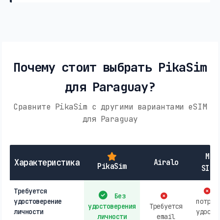
Почему стоит выбрать PikaSim
для Paraguay?
Сравните PikaSim с другими вариантами eSIM
для Paraguay
Мес
Характеристика
Airalo
PikaSim
SIM-
Требуется
М
Без
удостоверение
потреб
удостоверения
Требуется
личности
удосто
личности
email