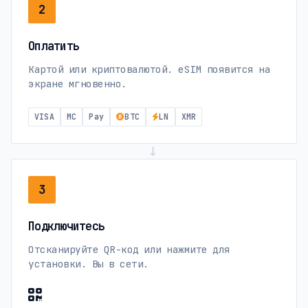
2
Оплатить
Картой или криптовалютой. eSIM появится на
экране мгновенно.
VISA
MC
Pay
BTC
LN
XMR
→
3
Подключитесь
Отсканируйте QR-код или нажмите для
установки. Вы в сети.