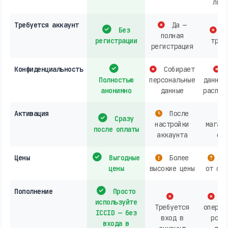
личн
Требуется аккаунт
Да —
Без
О
полная
регистрации
треб
регистрация
Конфиденциальность
Собирает
Полностью
персональные
данных
анонимно
данные
распро
Активация
После
Сразу
настройки
магази
после оплаты
аккаунта
онл
Цены
Выгодные
Более
За
цены
высокие цены
от опе
Пополнение
Просто
Ак
используйте
Требуется
операт
ICCID — без
вход в
розн
входа в