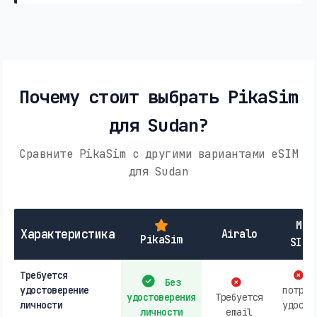
Почему стоит выбрать PikaSim
для Sudan?
Сравните PikaSim с другими вариантами eSIM
для Sudan
Мес
Характеристика
Airalo
PikaSim
SIM-
Требуется
М
Без
удостоверение
потреб
удостоверения
Требуется
личности
удосто
личности
email