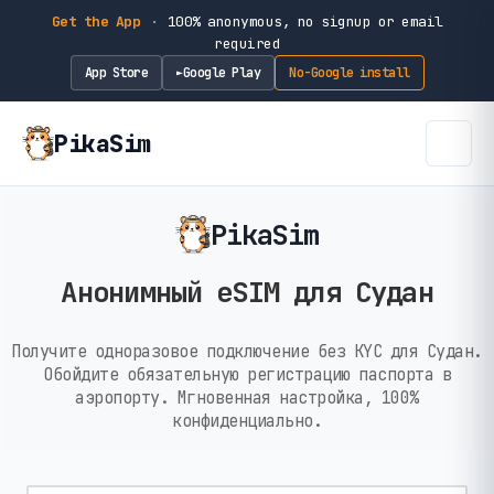
Get the App
·
100% anonymous, no signup or email
required
App Store
Google Play
No-Google install
►
PikaSim
PikaSim
Анонимный eSIM для Судан
Получите одноразовое подключение без KYC для Судан.
Обойдите обязательную регистрацию паспорта в
аэропорту. Мгновенная настройка, 100%
конфиденциально.