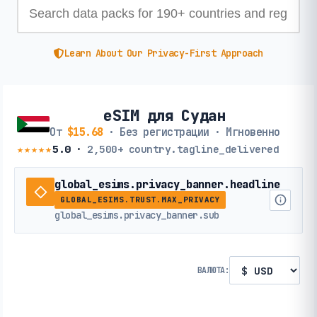
Learn About Our Privacy-First Approach
eSIM для Судан
От
$15.68
· Без регистрации · Мгновенно
★★★★★
5.0
·
2,500+
country.tagline_delivered
global_esims.privacy_banner.headline
GLOBAL_ESIMS.TRUST.MAX_PRIVACY
global_esims.privacy_banner.sub
ВАЛЮТА: