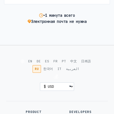
~1 минута всего
Электронная почта не нужна
🌐
EN
DE
ES
FR
PT
中文
日本語
RU
한국어
IT
العربية
💰
PRODUCT
DEVELOPERS