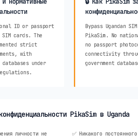
 и нормативные
🔒 Как PikaSim з
альности
конфиденциально
onal ID or passport
Bypass Ugandan SIM
 SIM cards. The
PikaSim. No nation
mented strict
no passport photoc
ments, with
connectivity throu
 databases under
government databas
egulations.
конфиденциальности PikaSim в Uganda
ения личности не
✅ Никакого постоянного