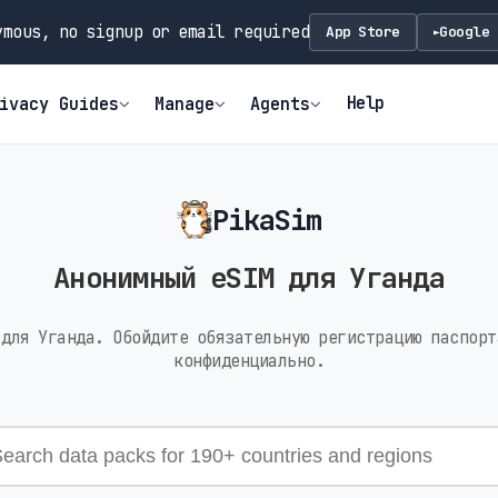
mous, no signup or email required
App Store
Google 
►
Help
ivacy Guides
Manage
Agents
PikaSim
Анонимный eSIM для Уганда
 для Уганда. Обойдите обязательную регистрацию паспорт
конфиденциально.