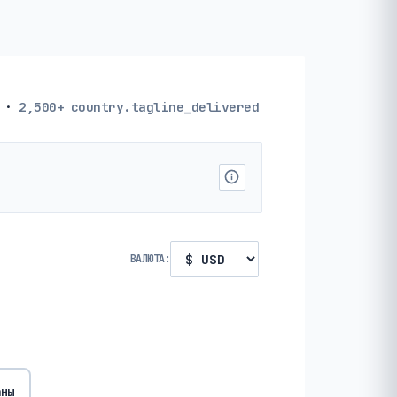
·
2,500+
country.tagline_delivered
ВАЛЮТА:
аны