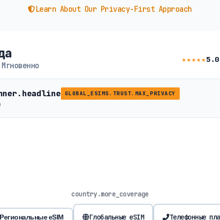
Learn About Our Privacy-First Approach
да
★★★★★
5.0
 Мгновенно
nner.headline
GLOBAL_ESIMS.TRUST.MAX_PRIVACY
b
country.more_coverage
Глобальные eSIM
Телефонные пл
Региональные eSIM