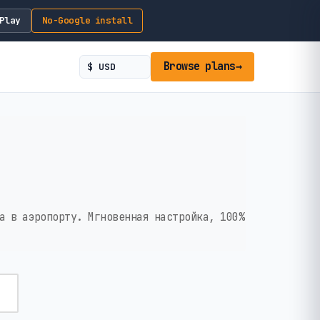
Play
No-Google install
Browse plans
→
а в аэропорту. Мгновенная настройка, 100%