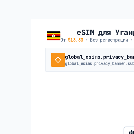
eSIM для Уган
От
$13.30
· Без регистрации ·
global_esims.privacy_ba
global_esims.privacy_banner.su