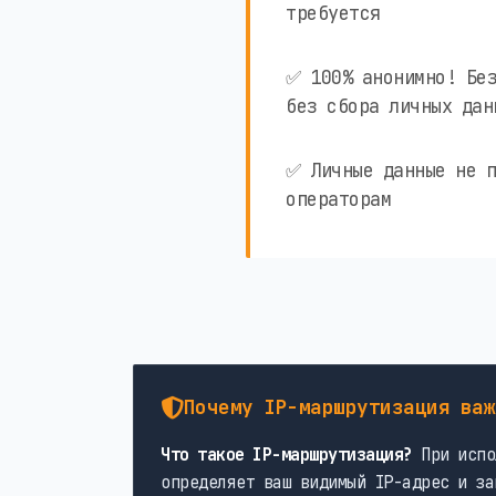
требуется
✅ 100% анонимно! Без
без сбора личных дан
✅ Личные данные не п
операторам
Почему IP-маршрутизация важ
Что такое IP-маршрутизация?
При испо
определяет ваш видимый IP-адрес и за