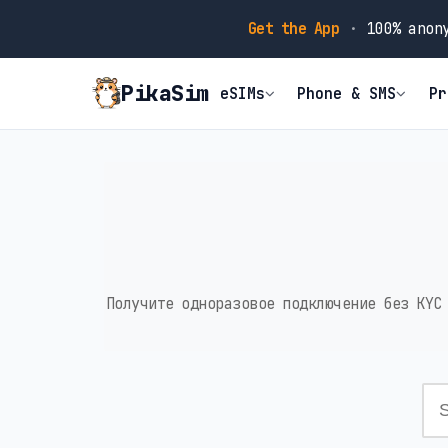
Get the App
·
100% anony
PikaSim
eSIMs
Phone & SMS
Pr
Получите одноразовое подключение без KYC