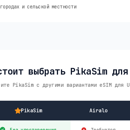
городах и сельской местности
стоит выбрать PikaSim для
ните PikaSim с другими вариантами eSIM для U
PikaSim
Airalo
Без удостоверения
Требуется