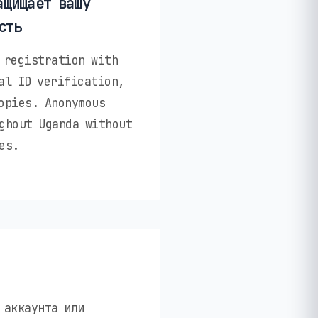
ащищает вашу
сть
 registration with
al ID verification,
opies. Anonymous
ghout Uganda without
es.
 аккаунта или