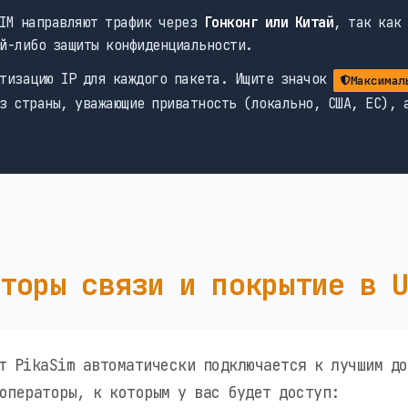
IM направляют трафик через
Гонконг или Китай
, так как
й-либо защиты конфиденциальности.
тизацию IP для каждого пакета. Ищите значок
Максимал
з страны, уважающие приватность (локально, США, ЕС), 
торы связи и покрытие в 
т PikaSim автоматически подключается к лучшим до
операторы, к которым у вас будет доступ: