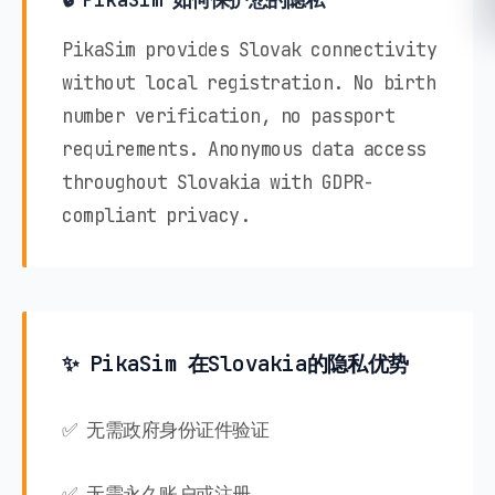
PikaSim provides Slovak connectivity
without local registration. No birth
number verification, no passport
requirements. Anonymous data access
throughout Slovakia with GDPR-
compliant privacy.
✨ PikaSim 在Slovakia的隐私优势
✅ 无需政府身份证件验证
✅ 无需永久账户或注册