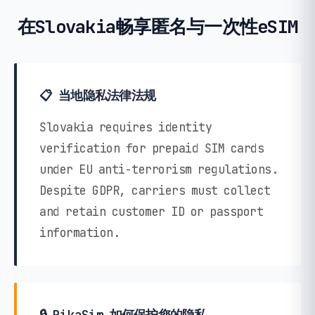
在Slovakia畅享匿名与一次性eSIM
📋 当地隐私法律法规
Slovakia requires identity
verification for prepaid SIM cards
under EU anti-terrorism regulations.
Despite GDPR, carriers must collect
and retain customer ID or passport
information.
🔒 PikaSim 如何保护您的隐私