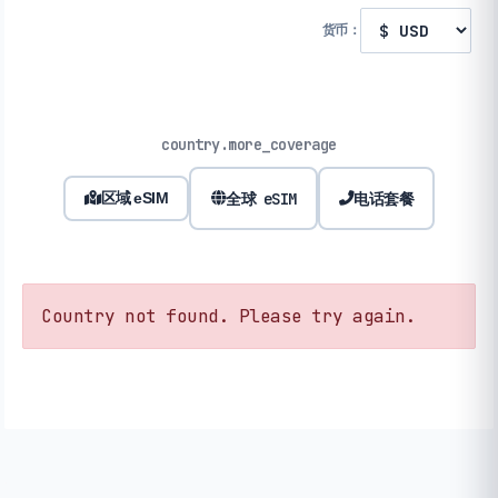
货币：
country.more_coverage
全球 eSIM
电话套餐
区域 eSIM
Country not found. Please try again.