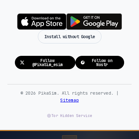
Install without Google
Follow
Follow on
@PikaSim_esim
Nostr
© 2026 PikaSim. All rights reserved. |
Sitemap
Tor Hidden Service