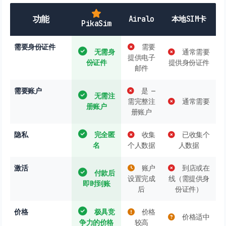
功能
Airalo
本地SIM卡
PikaSim
需要身份证件
需要
无需身
通常需要
提供电子
份证件
提供身份证件
邮件
需要账户
是 —
无需注
需完整注
通常需要
册账户
册账户
隐私
完全匿
收集
已收集个
名
个人数据
人数据
激活
账户
到店或在
付款后
设置完成
线（需提供身
即时到账
后
份证件）
价格
极具竞
价格
价格适中
争力的价格
较高