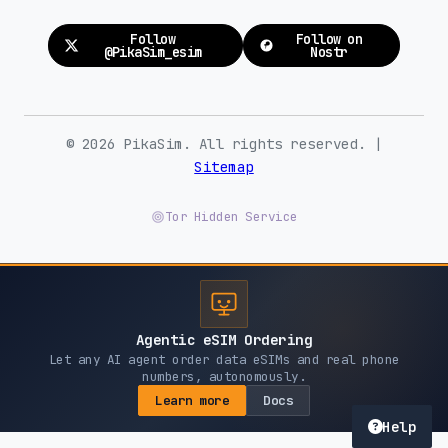
Follow
Follow on
@PikaSim_esim
Nostr
© 2026 PikaSim. All rights reserved. |
Sitemap
Tor Hidden Service
Agentic eSIM Ordering
Let any AI agent order data eSIMs and real phone
numbers, autonomously.
Learn more
Docs
Help