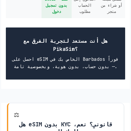
أو شراء من
الحساب
بدون تسجيل
متجر
مطلوب
دخول
هل أنت مستعد لتجربة الفرق مع
PikaSim؟
احصل على eSIM الخاص بك في Barbados فوراً
— بدون حساب، بدون هوية، وبخصوصية تامة.
⚖️
هل eSIM بدون KYC قانوني؟ نعم،