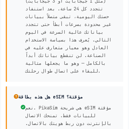
(مثل 1 جيجابايت أو 3 جيجابايت)
تتجدد كل 24 ساعة. بعد استنفاد
حصتك اليومية، تبقى متصلاً ببيانات
غير محدودة بسرعات أبطأ حتى تتجدد
بياناتك عالية السرعة في اليوم
التالي. يُعرف هذا بسياسة الاستخدام
العادل وهو معيار متعارف عليه في
الصناعة. لن تنقطع بياناتك أبداً
بالكامل — وهو ما يجعلها مثالية
للبقاء على اتصال طوال رحلتك.
هل هذه بطاقة eSIM مؤقتة؟
نعم. PikaSim هي شريحة eSIM مؤقتة
للبيانات فقط. تمنحك الاتصال
بالإنترنت دون ربط هويتك بالاتصال.