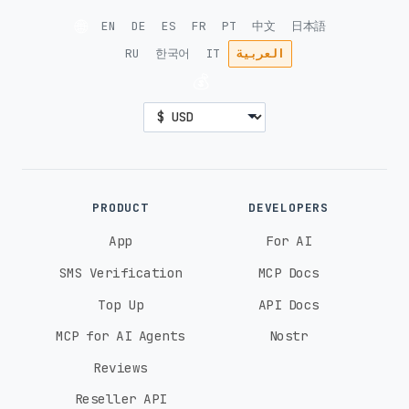
🌐
EN
DE
ES
FR
PT
中文
日本語
العربية
IT
한국어
RU
💰
PRODUCT
DEVELOPERS
App
For AI
SMS Verification
MCP Docs
Top Up
API Docs
MCP for AI Agents
Nostr
Reviews
Reseller API