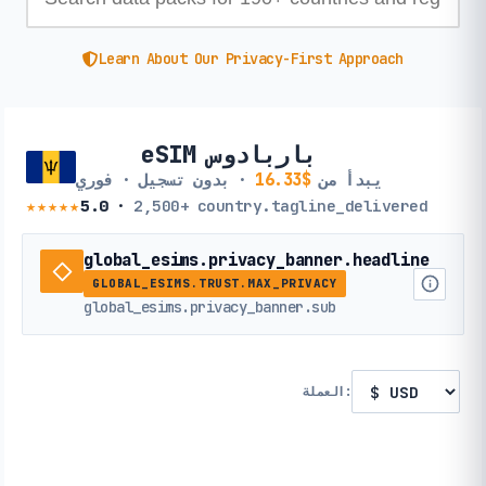
Learn About Our Privacy-First Approach
eSIM باربادوس
يبدأ من
$16.33
· بدون تسجيل · فوري
★★★★★
5.0
·
2,500+
country.tagline_delivered
global_esims.privacy_banner.headline
GLOBAL_ESIMS.TRUST.MAX_PRIVACY
global_esims.privacy_banner.sub
العملة: