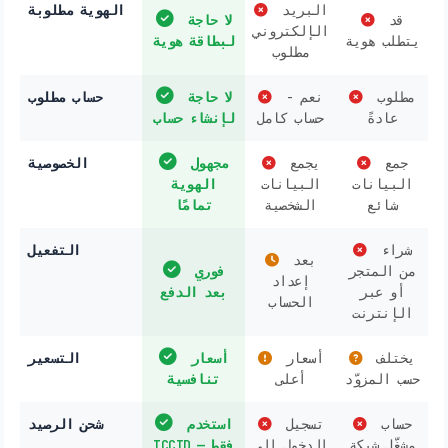
البريد
الهوية مطلوبة
قد
لا حاجة
الإلكتروني
يتطلب هوية
لبطاقة هوية
مطلوب
مطلوب
نعم -
لا حاجة
حساب مطلوب
عادةً
حساب كامل
لإنشاء حساب
جمع
يجمع
مجهول
الخصوصية
البيانات
البيانات
الهوية
شائع
الشخصية
تمامًا
شراء
التفعيل
بعد
من المتجر
فوري
إعداد
أو عبر
بعد الدفع
الحساب
الإنترنت
يختلف
أسعار
أسعار
التسعير
حسب المزوّد
أعلى
تنافسية
حساب
تسجيل
استخدم
شحن الرصيد
مشغّل شبكة
الدخول إلى
ICCID فقط —