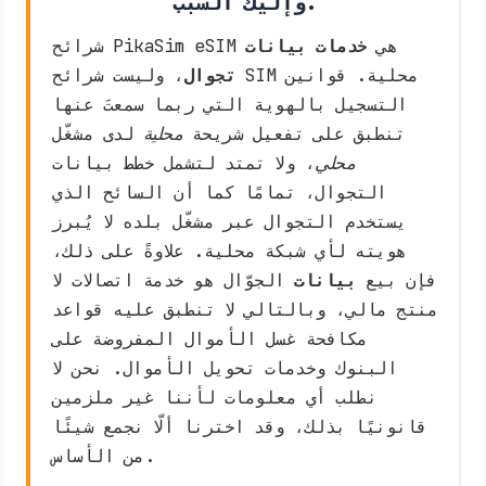
وإليك السبب.
شرائح PikaSim eSIM هي
خدمات بيانات
تجوال
، وليست شرائح SIM محلية. قوانين
التسجيل بالهوية التي ربما سمعتَ عنها
تنطبق على تفعيل شريحة
محلية
لدى مشغّل
محلي
، ولا تمتد لتشمل خطط بيانات
التجوال، تمامًا كما أن السائح الذي
يستخدم التجوال عبر مشغّل بلده لا يُبرز
هويته لأي شبكة محلية. علاوةً على ذلك،
فإن بيع
بيانات
الجوّال هو خدمة اتصالات لا
منتج مالي، وبالتالي لا تنطبق عليه قواعد
مكافحة غسل الأموال المفروضة على
البنوك وخدمات تحويل الأموال. نحن لا
نطلب أي معلومات لأننا غير ملزمين
قانونيًا بذلك، وقد اخترنا ألّا نجمع شيئًا
من الأساس.