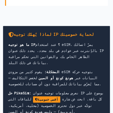
لماذا يُهمّك توجيه IP لحماية خصوصيتك
ما هو توجيه IP؟
عند استخدام eSIM، يمرّ اتصالك
بالإنترنت عبر خوادم في بلد محدد. يحدد ذلك عنوان IP
الظاهر الخاص بك، والقوانين التي تحكم مراقبة
بياناتك في ذلك البلد.
المشكلة:
يقوم كثير من مزودي eSIM بتوجيه حركة
البيانات عبر
هونغ كونغ أو الصين
لخفض التكاليف —
مما يُعرّض بياناتك للمراقبة دون أي ضمانات للخصوصية.
نعرض معلومات توجيه عنوان IP بوضوح على
حل PikaSim:
كل باقة. ابحث عن شارة
للباقات التي
أقصى خصوصية
توجَّه عبر دول تحترم الخصوصية (محلية، أمريكية،
أوروبية) — وليس هونغ كونغ أو الصين.