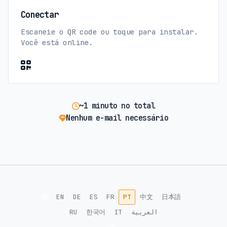
Conectar
Escaneie o QR code ou toque para instalar.
Você está online.
~1 minuto no total
Nenhum e-mail necessário
🌐
EN
DE
ES
FR
PT
中文
日本語
RU
한국어
IT
العربية