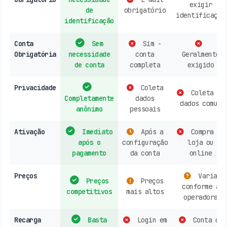
exigir
de
obrigatório
identificação
identificação
Conta
Sem
Sim -
Obrigatória
necessidade
conta
Geralmente
de conta
completa
exigido
Privacidade
Coleta
Coleta de
Completamente
dados
dados comum
anônimo
pessoais
Ativação
Imediato
Após a
Compra em
após o
configuração
loja ou
pagamento
da conta
online
Preços
Varia
Preços
Preços
conforme a
competitivos
mais altos
operadora
Recarga
Basta
Login em
Conta de