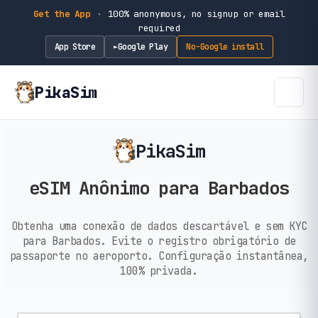
Get the App
·
100% anonymous, no signup or email
required
App Store
Google Play
No-Google install
►
PikaSim
PikaSim
eSIM Anônimo para Barbados
Obtenha uma conexão de dados descartável e sem KYC
para Barbados. Evite o registro obrigatório de
passaporte no aeroporto. Configuração instantânea,
100% privada.