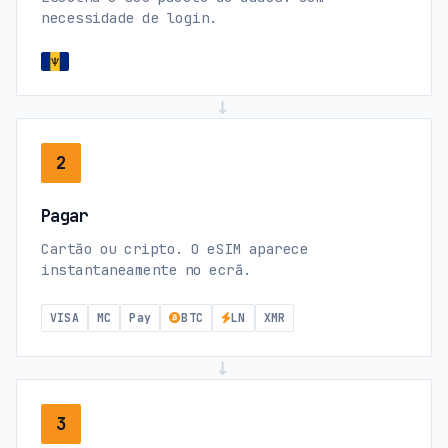
necessidade de login.
→
2
Pagar
Cartão ou cripto. O eSIM aparece
instantaneamente no ecrã.
VISA
MC
Pay
BTC
LN
XMR
→
3