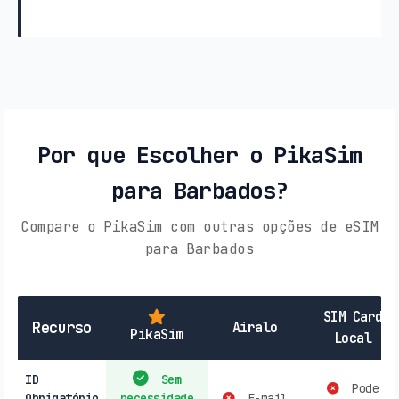
Por que Escolher o PikaSim
para Barbados?
Compare o PikaSim com outras opções de eSIM
para Barbados
SIM Card
Recurso
Airalo
PikaSim
Local
ID
Sem
Pode
Obrigatório
necessidade
E-mail