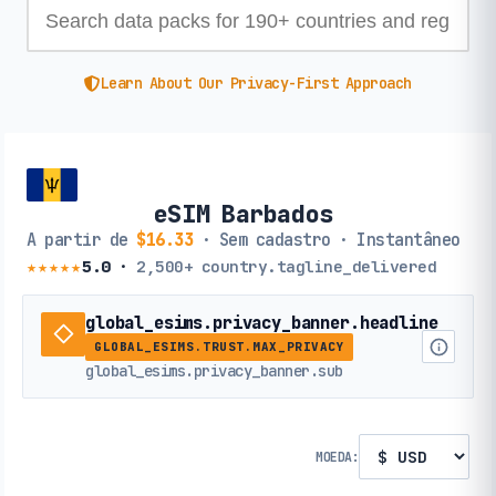
Learn About Our Privacy-First Approach
eSIM Barbados
A partir de
$16.33
· Sem cadastro · Instantâneo
★★★★★
5.0
·
2,500+
country.tagline_delivered
global_esims.privacy_banner.headline
GLOBAL_ESIMS.TRUST.MAX_PRIVACY
global_esims.privacy_banner.sub
MOEDA: