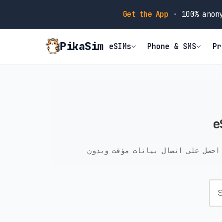
Get the App
·
100% anony
PikaSim
eSIMs
Phone & SMS
Pr