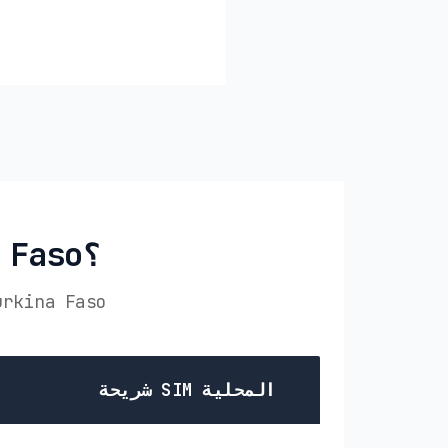
لماذا تختار PikaSim في Burkina Faso؟
قارن PikaSim مع الخيارات الأخرى لـ eSIM الخاص بك في
شريحة SIM المحلية