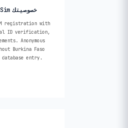
🔒 كيف تحمي PikaSim خصوصيتك
M registration with
al ID verification,
ements. Anonymous
hout Burkina Faso
 database entry.