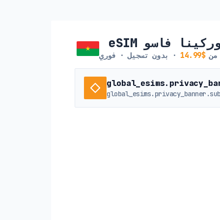
eS بوركينا فاسو
 من
$14.99
· بدون تسجيل · فوري
global_esims.privacy_ba
global_esims.privacy_banner.su