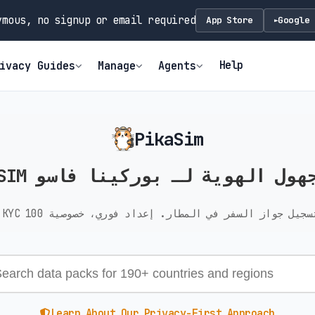
mous, no signup or email required
App Store
Google 
►
Help
ivacy Guides
Manage
Agents
PikaSim
eS مجهول الهوية لـ بوركينا فاسو
Learn About Our Privacy-First Approach