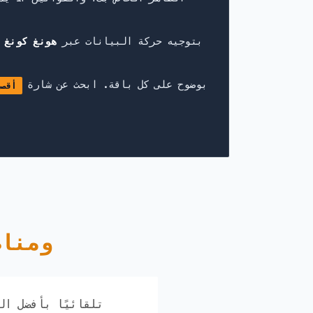
يقوم كثير من مزودي eSIM بتوجيه حركة البيانات عبر
هونغ كونغ 
نعرض معلومات توجيه عنوان IP بوضوح على كل باقة. ابحث عن شارة
أقصى
شبكات Faso