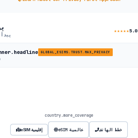
IM
★★★★★
5.0
يبدأ
nner.headline
GLOBAL_ESIMS.TRUST.MAX_PRIVACY
b
country.more_coverage
خطط الهاتف
eSIM عالمية
eSIM إقليمية