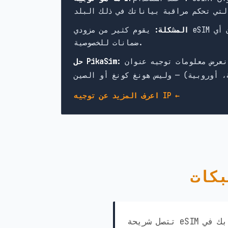
 أي
المشكلة:
ضمانات للخصوصية.
حل PikaSim:
اعرف المزيد عن توجيه IP ←
تتصل شريحة eSIM الخاصة بك في Burkina Faso من PikaSim تلقائيًا بأفضل الشبكات المتاحة في