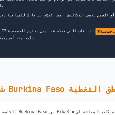
التي تحكم مراقبة بياناتك في ذلك البلد.
أو الصين
لخفض التكاليف — مما يُعرّض بياناتك للمراقبة دون
للباقات التي توجَّه عبر دول تحترم الخصوصية
 خصوصية
(محلية، أمريكية، أوروبية) — وليس هونغ كونغ أو الصين.
Burkina  ومناطق التغطية