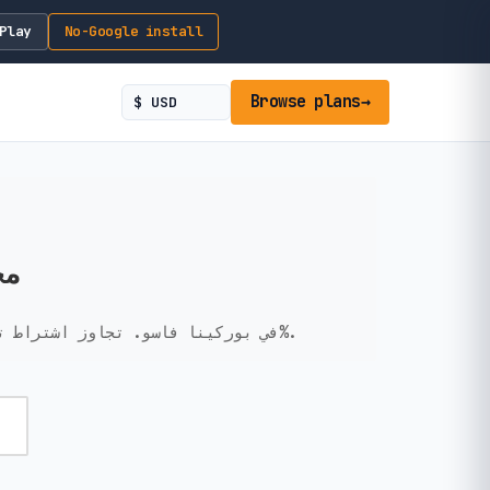
Play
No-Google install
Browse plans
→
IM
احصل على اتصال بيانات مؤقت وبدون KYC في بوركينا فاسو. تجاوز اشتراط تسجيل جواز السفر في المطار. إعداد فوري، خصوصية 100%.