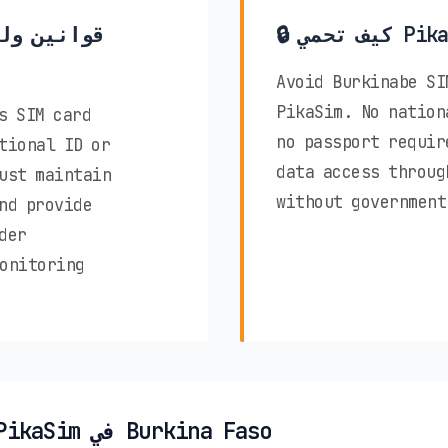
Avoid Burkinabe SI
PikaSim. No nation
s SIM card
no passport requir
tional ID or
data access throug
ust maintain
without government
nd provide
der
onitoring
✨ مزايا خصوصية PikaSim في Burkina Faso