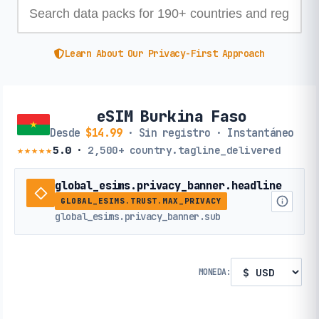
Learn About Our Privacy-First Approach
eSIM Burkina Faso
Desde
$14.99
· Sin registro · Instantáneo
★★★★★
5.0
·
2,500+
country.tagline_delivered
global_esims.privacy_banner.headline
GLOBAL_ESIMS.TRUST.MAX_PRIVACY
global_esims.privacy_banner.sub
MONEDA: