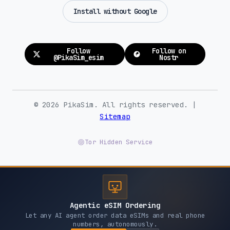
Install without Google
Follow
Follow on
@PikaSim_esim
Nostr
© 2026 PikaSim. All rights reserved. |
Sitemap
Tor Hidden Service
Agentic eSIM Ordering
Let any AI agent order data eSIMs and real phone
numbers, autonomously.