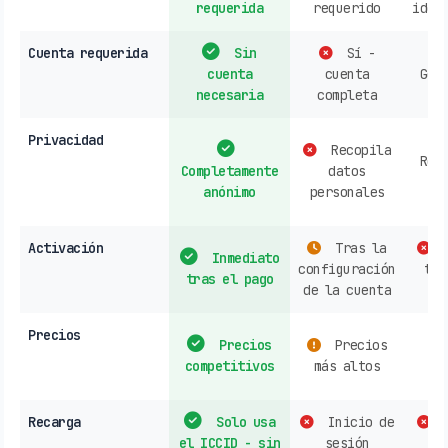
requerida
requerido
iden
Cuenta requerida
Sin
Sí -
cuenta
cuenta
Gen
necesaria
completa
re
Privacidad
Recopila
Rec
Completamente
datos
d
anónimo
personales
h
Activación
Tras la
C
Inmediato
configuración
tie
tras el pago
de la cuenta
Precios
Precios
Precios
s
competitivos
más altos
o
Recarga
Solo usa
Inicio de
C
el ICCID - sin
sesión
op