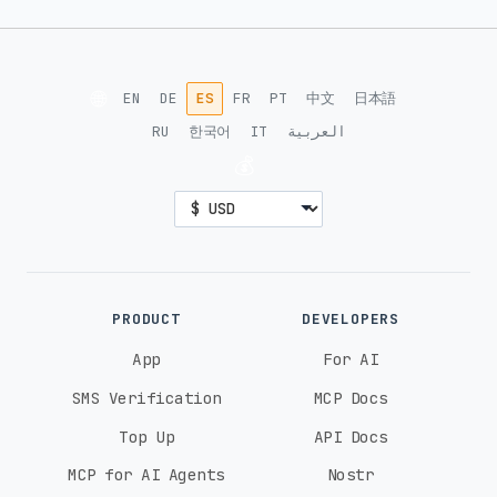
🌐
EN
DE
ES
FR
PT
中文
日本語
RU
한국어
IT
العربية
💰
PRODUCT
DEVELOPERS
App
For AI
SMS Verification
MCP Docs
Top Up
API Docs
MCP for AI Agents
Nostr