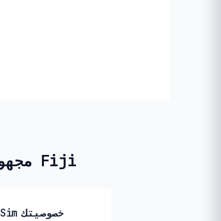
مجهول الهوية وجاهز للاستخدام المؤقت في Fiji
🔒 كيف تحمي PikaSim خصوصيتك