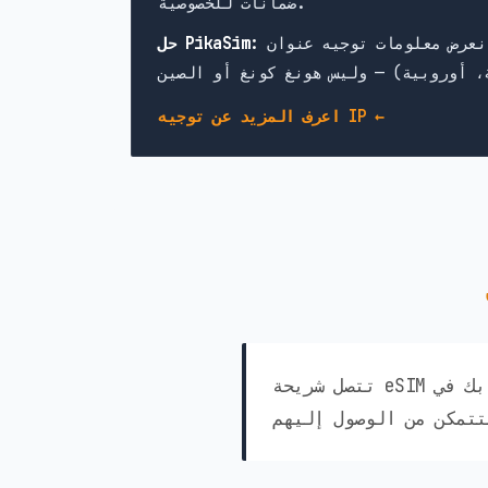
ضمانات للخصوصية.
حل PikaSim:
اعرف المزيد عن توجيه IP ←
تتصل شريحة eSIM الخاصة بك في Fiji من PikaSim تلقائيًا بأفضل الشبكات المتاحة في البلد. إليك