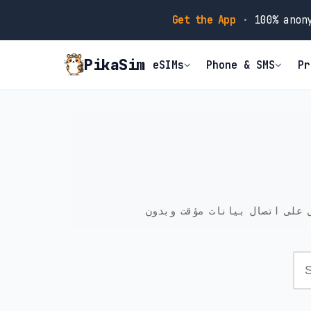
Get the App
·
100% anony
PikaSim
eSIMs
Phone & SMS
Pr