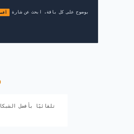
نعرض معلومات توجيه عنوان IP بوضوح على كل باقة. ابحث عن شارة
أقصى
ش