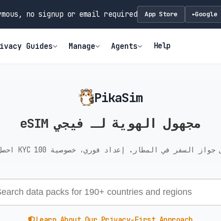
mous, no signup or email required
App Store
Google 
►
Help
ivacy Guides
Manage
Agents
PikaSim
eSIM مجهول الهوية لـ فيجي
Learn About Our Privacy-First Approach