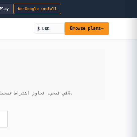
Play
No-Google install
Browse plans
→
احصل على اتصال بيانات مؤقت وبدون KYC في فيجي. تجاوز اشتراط تسجيل جواز السفر في المطار. إعداد فوري، خصوصية 100%.