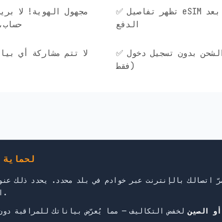
✅ تظهر تفاصيل eSIM فورًا على الشاشة بعد
الدفع
حساب، 
✅ إعادة الشحن بدون تسجيل دخول (رقم ICCID
فقط)
لماذا يُهمّك توجيه
التي تحكم مراقبة بياناتك في ذلك البلد.
أو الصين
لخفض التكاليف — مما يُعرّض بياناتك للمراقبة دون