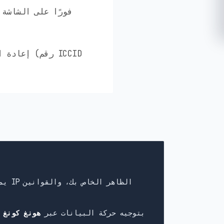
يقوم كثير من مزودي eSIM بتوجيه حركة البيانات عبر
هونغ كونغ 