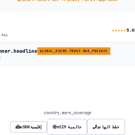
★★★★★
5.0
يبد
nner.headline
GLOBAL_ESIMS.TRUST.MAX_PRIVACY
b
country.more_coverage
خطط الهاتف
eSIM عالمية
eSIM إقليمية