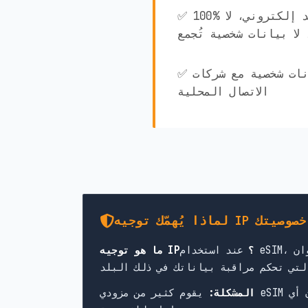
✅ 100% مجهول الهوية! لا بريد إلكتروني، لا
لا بيانات شخصية تُجمع
✅ لا تتم مشاركة أي بيانات شخصية مع شركات
الاتصال المحلية
 IP لحماية خصوصيتك
ما هو توجيه IP؟
عند استخدام eSIM، يمرّ اتصالك بالإنترنت عبر خوادم في بلد محدد. يحدد ذلك عنوان IP الظاهر الخاص بك، والقوانين
 أي
المشكلة: