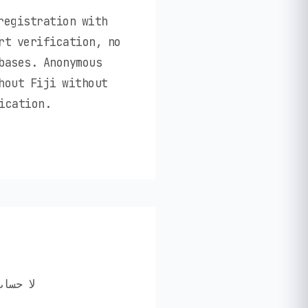
registration with
rt verification, no
bases. Anonymous
hout Fiji without
ication.
✅ لا ح