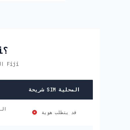
لماذا تختار PikaSim في Fiji؟
قارن PikaSim مع الخيارات الأخرى لـ eSIM الخاص بك في Fiji
شريحة SIM المحلية
قد يتطلب هوية