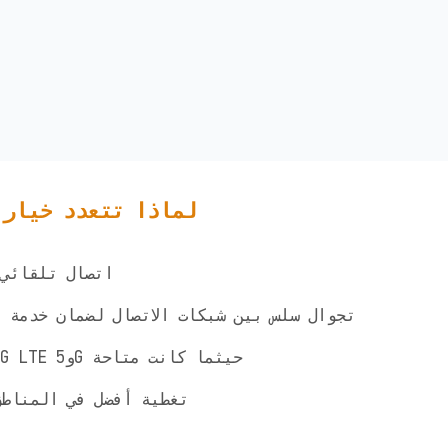
لماذا تتعدد خيارا
✅ اتصال تلقائ
✅ تجوال سلس بين شبكات الاتصال لضمان خدمة 
✅ الوصول إلى شبكات 4G LTE و5G حيثما كانت متاحة
✅ تغطية أفضل في المناط