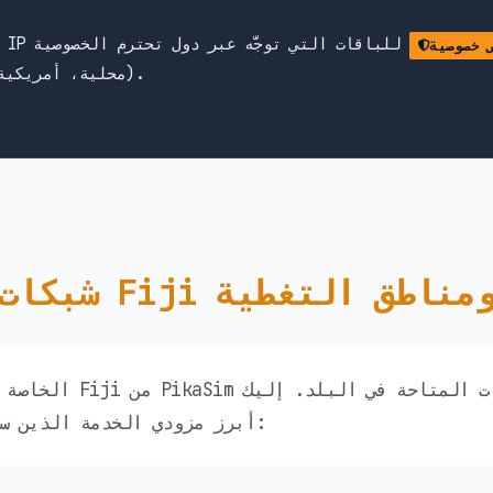
للباقات التي توجَّه عبر دول تحترم الخصوصية
 خصوصية
(محلية، أمريكية، أوروبية) — وليس هونغ كونغ أو الصين.
بكات Fiji ومناطق التغطية
أبرز مزودي الخدمة الذين ستتمكن من الوصول إليهم: