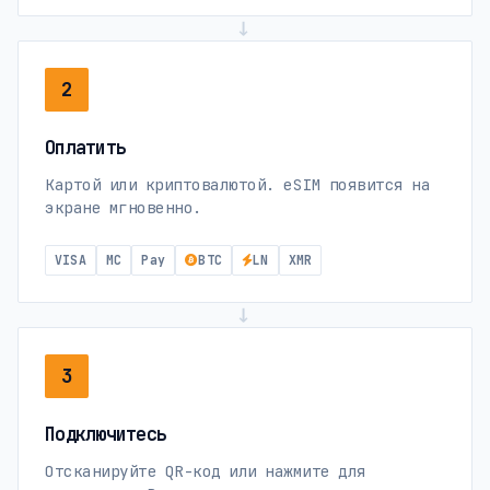
→
2
Оплатить
Картой или криптовалютой. eSIM появится на
экране мгновенно.
VISA
MC
Pay
BTC
LN
XMR
→
3
Подключитесь
Отсканируйте QR-код или нажмите для