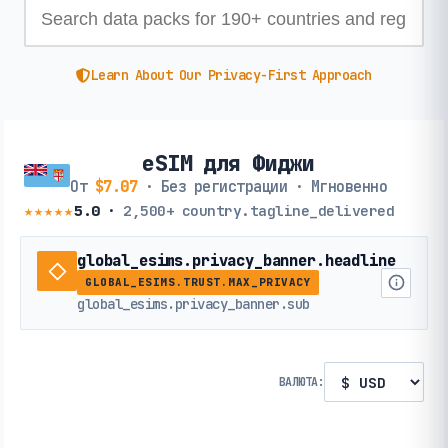
Learn About Our Privacy-First Approach
eSIM для Фиджи
От
$7.07
· Без регистрации · Мгновенно
★★★★★
5.0
·
2,500+
country.tagline_delivered
global_esims.privacy_banner.headline
GLOBAL_ESIMS.TRUST.MAX_PRIVACY
global_esims.privacy_banner.sub
ВАЛЮТА: