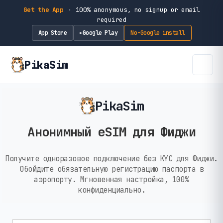
Get the App
·
100% anonymous, no signup or email
required
App Store
Google Play
No-Google install
►
PikaSim
PikaSim
Анонимный eSIM для Фиджи
Получите одноразовое подключение без KYC для Фиджи.
Обойдите обязательную регистрацию паспорта в
аэропорту. Мгновенная настройка, 100%
конфиденциально.