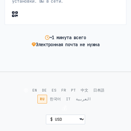
установки. Вы в сети.
~1 минута всего
Электронная почта не нужна
🌐
EN
DE
ES
FR
PT
中文
日本語
RU
한국어
IT
العربية
💰