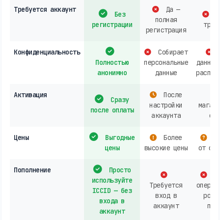
Требуется аккаунт
Да —
Без
О
полная
регистрации
треб
регистрация
Конфиденциальность
Собирает
Полностью
персональные
данных
анонимно
данные
распро
Активация
После
Сразу
настройки
магази
после оплаты
аккаунта
онл
Цены
Выгодные
Более
За
цены
высокие цены
от опе
Пополнение
Просто
Ак
используйте
Требуется
операт
ICCID — без
вход в
розн
входа в
аккаунт
пок
аккаунт