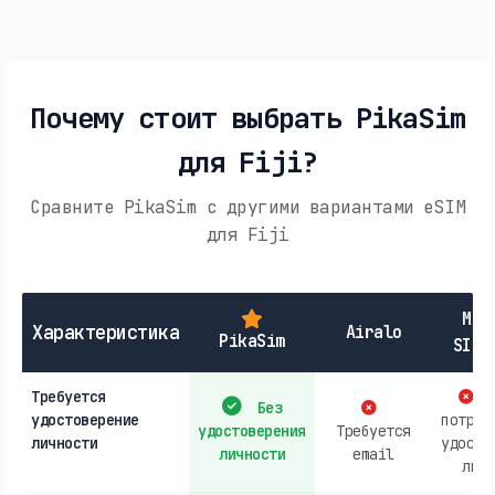
Почему стоит выбрать PikaSim
для Fiji?
Сравните PikaSim с другими вариантами eSIM
для Fiji
Мес
Характеристика
Airalo
PikaSim
SIM-
Требуется
М
Без
удостоверение
потреб
удостоверения
Требуется
личности
удосто
личности
email
личн